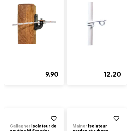
9.90
12.20
Gallagher
Isolateur de
Mainer
Isolateur
soutien W Standar...
cordes et rubans