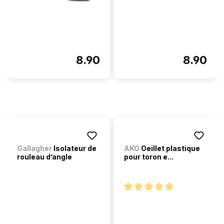
8.90
8.90
Gallagher
Isolateur de
AKO
Oeillet plastique
rouleau d’angle
pour toron e...
Note moyenne de 5 sur 5 étoi