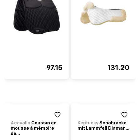
97.15
131.20
Acavallo
Coussin en
Kentucky
Schabracke
mousse à mémoire
mit Lammfell Diaman...
de...