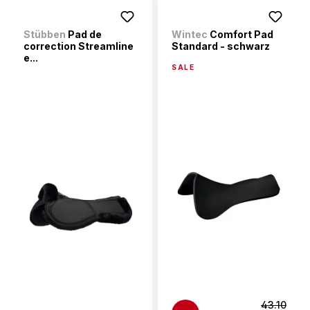
Stübben
Pad de
Wintec
Comfort Pad
correction Streamline
Standard - schwarz
e...
SALE
43.10