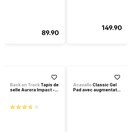
149.90
89.90
Back on Track
Tapis de
Acavallo
Classic Gel
selle Aurora Impact -...
Pad avec augmentat...
Note moyenne de 3.7 sur 5 étoiles