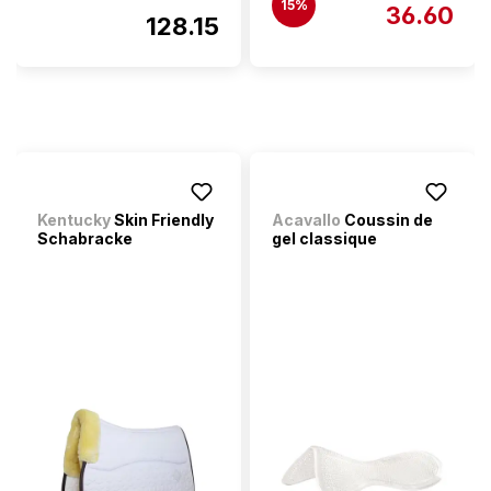
15%
36.60
128.15
Kentucky
Skin Friendly
Acavallo
Coussin de
Schabracke
gel classique