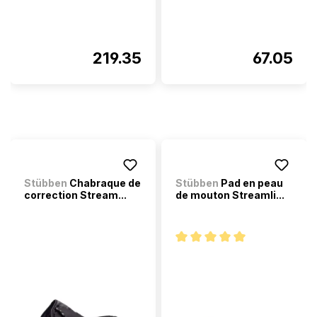
219.35
67.05
Stübben
Chabraque de
Stübben
Pad en peau
correction Stream...
de mouton Streamli...
Note moyenne de 5 sur 5 étoi