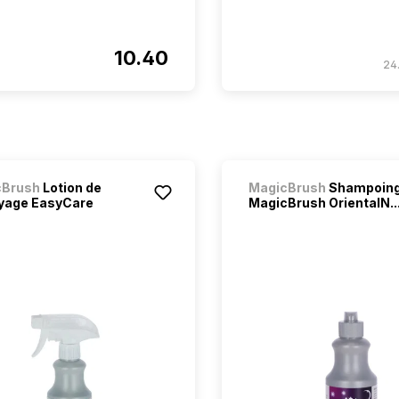
10.40
24.
cBrush
Lotion de
MagicBrush
Shampoin
yage EasyCare
MagicBrush OrientalN..