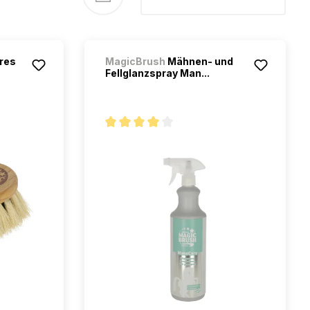
bres
MagicBrush
Mähnen- und
Fellglanzspray Man...
étoiles
Note moyenne de 4 sur 5 étoiles