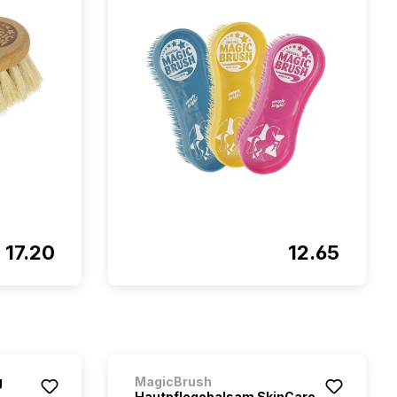
17.20
12.65
g
MagicBrush
Hautpflegebalsam SkinCare