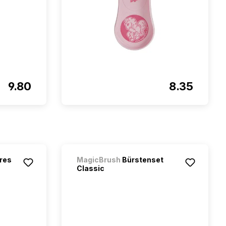
9.80
8.35
bres
MagicBrush
Bürstenset
Classic