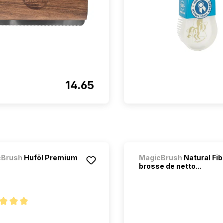
14.65
cBrush
Huföl Premium
MagicBrush
Natural Fi
brosse de netto...
oyenne de 5 sur 5 étoiles