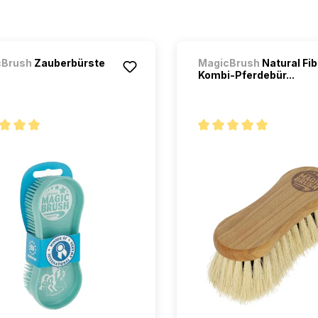
cBrush
Zauberbürste
MagicBrush
Natural Fi
Kombi-Pferdebür...
oyenne de 5 sur 5 étoiles
Note moyenne de 5 sur 5 