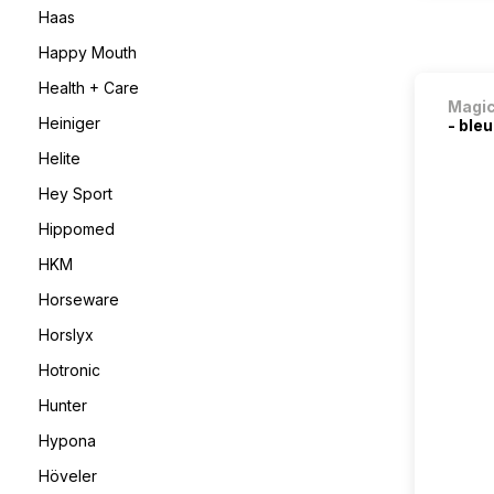
Haas
Happy Mouth
Health + Care
Magi
Heiniger
- bleu
Helite
Hey Sport
Hippomed
HKM
Horseware
Horslyx
Hotronic
Hunter
Hypona
Höveler