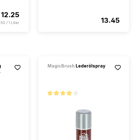
12.25
13.45
50 / 1 Liter
g
MagicBrush
Lederölspray
.
Note moyenne de 4 sur 5 étoiles