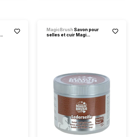
MagicBrush
Savon pour
..
selles et cuir Magi...
étoiles