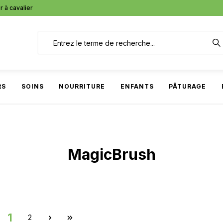
r à cavalier
RS
SOINS
NOURRITURE
ENFANTS
PÂTURAGE
MagicBrush
1
2