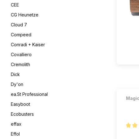
CEE
CG Heunetze
Cloud 7
Compeed
Conradi + Kaiser
Covalliero
Cremolith
Dick
Dy'on
ea.St Professional
Magi
Easyboot
Ecobusters
effax
Note m
Effol