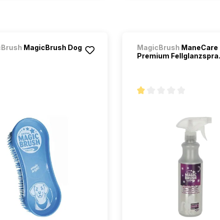
cBrush
MagicBrush Dog
MagicBrush
ManeCare
Premium Fellglanzspra.
Note moyenne de 1 sur 5 