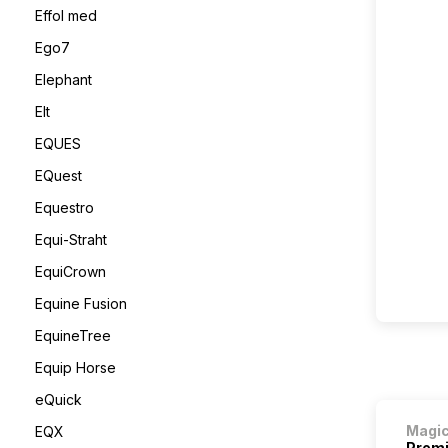
Effol med
Ego7
Elephant
Elt
EQUES
EQuest
Equestro
Equi-Straht
EquiCrown
Equine Fusion
EquineTree
Equip Horse
eQuick
Magi
EQX
Premi