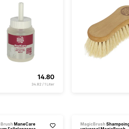
14.80
34.82 / 1 Liter
cBrush
ManeCare
MagicBrush
Shampoin
um Fellglanzspra...
universel MagicBrush...