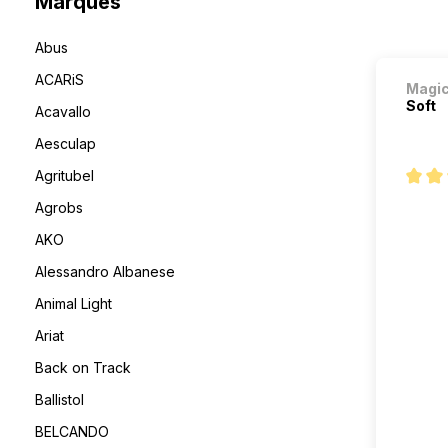
Marques
Abus
ACARiS
Magi
Soft
Acavallo
Aesculap
Agritubel
Note m
Agrobs
AKO
Alessandro Albanese
Animal Light
Ariat
Back on Track
Ballistol
BELCANDO