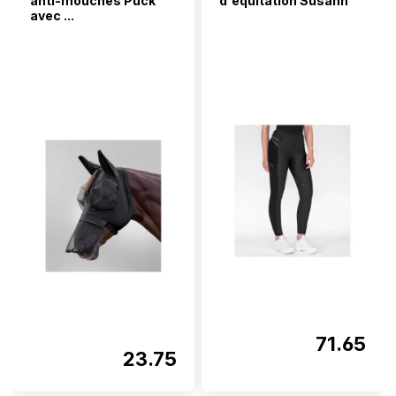
anti-mouches Puck
d'équitation Susann
avec ...
71.65
23.75