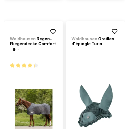
Waldhausen
Regen-
Waldhausen
Oreilles
Fliegendecke Comfort
d'épingle Turin
- g...
Note moyenne de 4.2 sur 5 étoiles