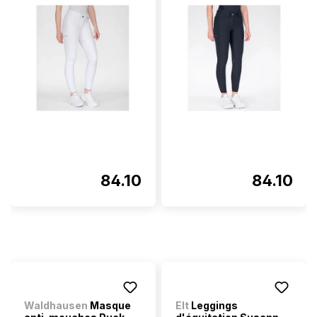
84.10
84.10
Waldhausen
Masque
Elt
Leggings