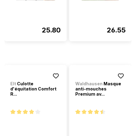
25.80
26.55
Elt
Culotte
Waldhausen
Masque
d'équitation Comfort
anti-mouches
R...
Premium av...
Note moyenne de 4 sur 5 étoiles
Note moyenne de 4.4 sur 5 ét