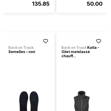
135.85
50.00
Back on Track
Back on Track
Katla -
Semelles – noir
Gilet matelassé
chauff...