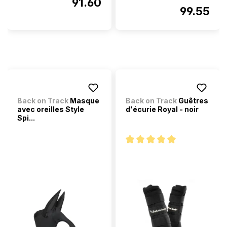
91.60
99.55
Back on Track
Masque
Back on Track
Guêtres
avec oreilles Style
d'écurie Royal - noir
Spi...
Note moyenne de 5 sur 5 étoi