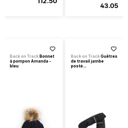
112.50
43.05
Back on Track
Bonnet
Back on Track
Guêtres
à pompon Amanda -
de travail jambe
bleu
posté...