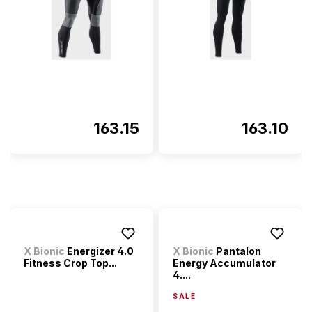
163.15
163.10
X Bionic
Energizer 4.0
X Bionic
Pantalon
Fitness Crop Top...
Energy Accumulator
4....
SALE