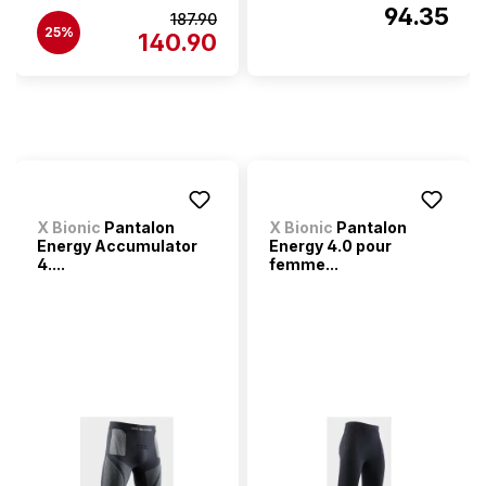
94.35
187.90
25%
140.90
X Bionic
Pantalon
X Bionic
Pantalon
Energy Accumulator
Energy 4.0 pour
4....
femme...