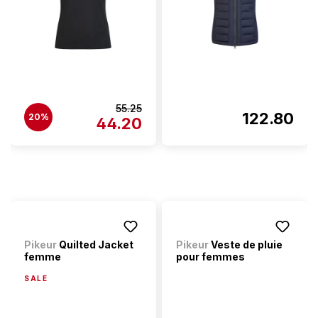
55.25
122.80
20%
44.20
Pikeur
Quilted Jacket
Pikeur
Veste de pluie
femme
pour femmes
SALE