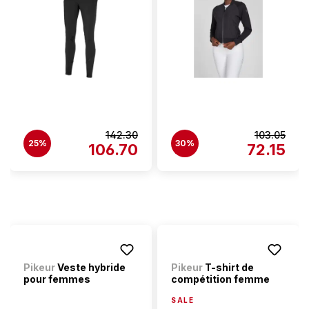
142.30
103.05
25%
30%
106.70
72.15
Pikeur
Veste hybride
Pikeur
T-shirt de
pour femmes
compétition femme
SALE