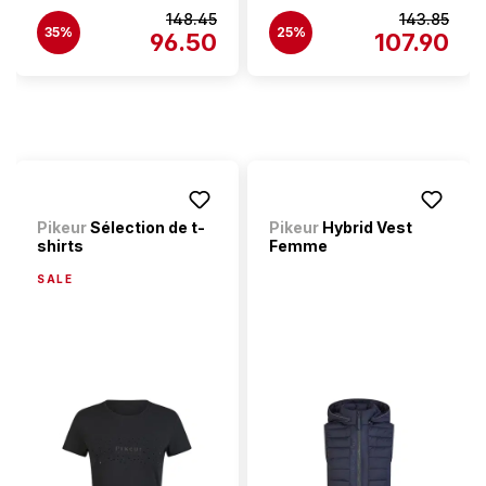
148.45
143.85
35%
25%
96.50
107.90
Pikeur
Sélection de t-
Pikeur
Hybrid Vest
shirts
Femme
SALE