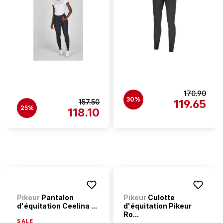
170.90
30%
157.50
119.65
25%
118.10
Pikeur
Pantalon
Pikeur
Culotte
d'équitation Ceelina ...
d'équitation Pikeur
Ro...
SALE