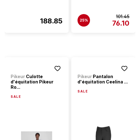
101.45
188.85
25%
76.10
Pikeur
Culotte
Pikeur
Pantalon
d'équitation Pikeur
d'équitation Ceelina ...
Ro...
SALE
SALE