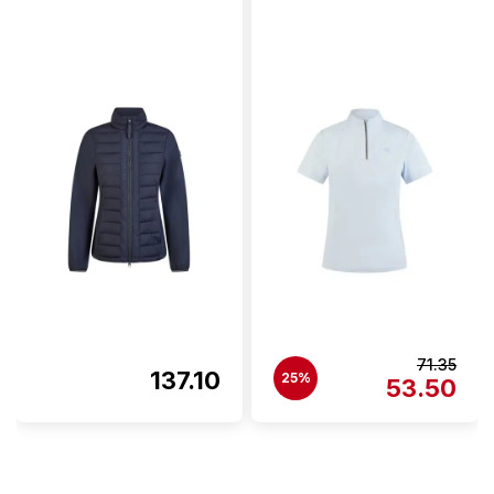
71.35
137.10
25%
53.50