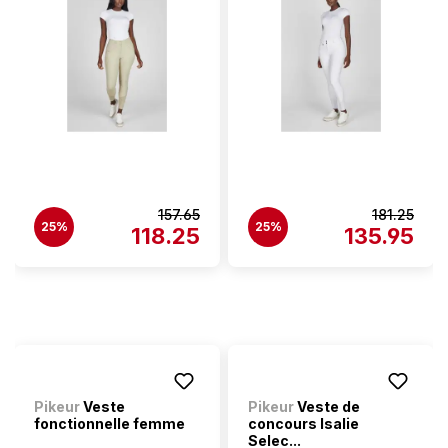
157.65
181.25
25%
25%
118.25
135.95
Pikeur
Veste
Pikeur
Veste de
fonctionnelle femme
concours Isalie
Selec...