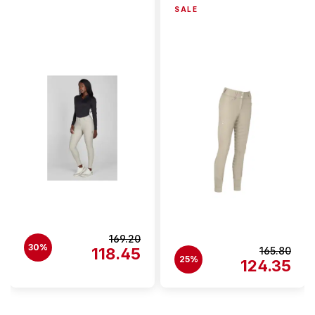
SALE
169.20
30%
118.45
165.80
25%
124.35