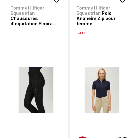
Tommy Hilfiger
Tommy Hilfiger
Equestrian
Equestrian
Polo
Chaussures
Anaheim Zip pour
d'équitation Elmira...
femme
SALE