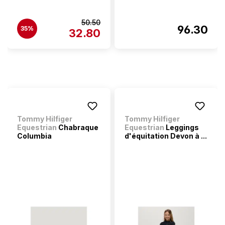
50.50
96.30
35%
32.80
Tommy Hilfiger
Tommy Hilfiger
Equestrian
Chabraque
Equestrian
Leggings
Columbia
d'équitation Devon à ...