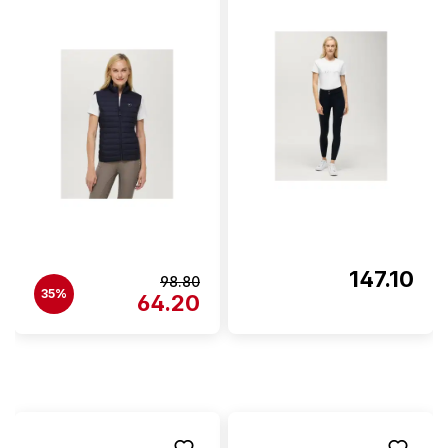
147.10
98.80
35%
64.20