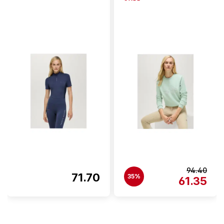
94.40
71.70
35%
61.35