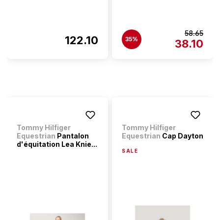
58.65
122.10
35%
38.10
Tommy Hilfiger
Tommy Hilfiger
Equestrian
Pantalon
Equestrian
Cap Dayton
d'équitation Lea Knie...
SALE