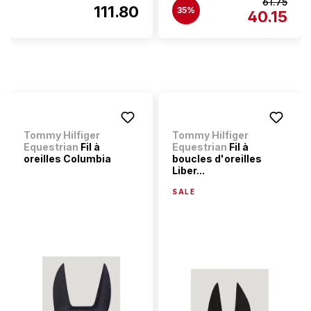
61.75
111.80
35%
40.15
Tommy Hilfiger
Tommy Hilfiger
Equestrian
Fil à
Equestrian
Fil à
oreilles Columbia
boucles d'oreilles
Liber...
SALE