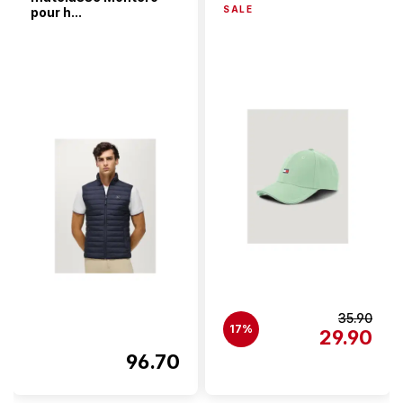
SALE
pour h...
35.90
17%
29.90
96.70