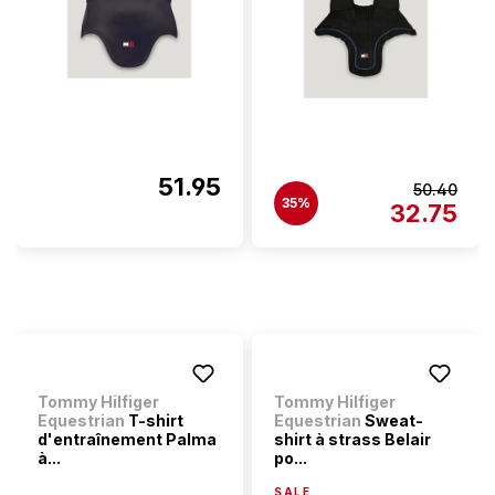
51.95
50.40
35%
32.75
Tommy Hilfiger
Tommy Hilfiger
Equestrian
T-shirt
Equestrian
Sweat-
d'entraînement Palma
shirt à strass Belair
à...
po...
SALE