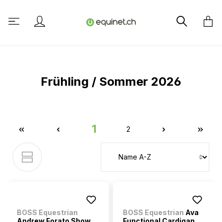
tenu principal
Frühling / Sommer 2026
1
2
BOSS Equestrian
BOSS Equestrian
Ava
Andrew Forato Show
Functional Cardigan