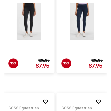
135.30
135.30
35%
35%
87.95
87.95
BOSS Equestrian
BOSS Equestrian