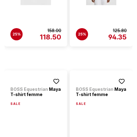
158.00
125.80
25%
25%
118.50
94.35
BOSS Equestrian
Maya
BOSS Equestrian
Maya
T-shirt femme
T-shirt femme
SALE
SALE