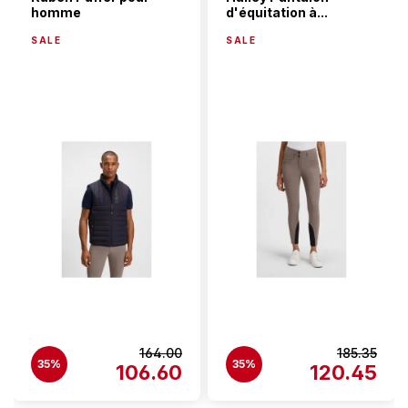
homme
d'équitation à...
SALE
SALE
164.00
185.35
35%
35%
106.60
120.45