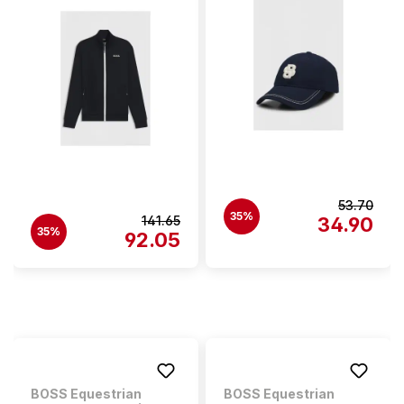
53.70
35%
141.65
34.90
35%
92.05
BOSS Equestrian
BOSS Equestrian