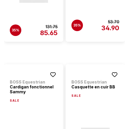
53.70
35%
131.75
34.90
35%
85.65
BOSS Equestrian
BOSS Equestrian
Cardigan fonctionnel
Casquette en cuir BB
Sammy
SALE
SALE