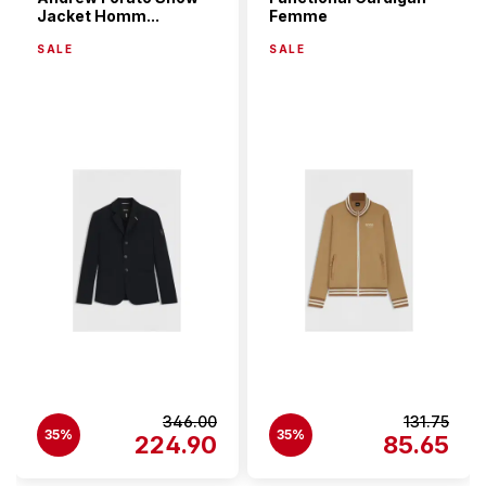
Jacket Homm...
Femme
SALE
SALE
346.00
131.75
35%
35%
224.90
85.65