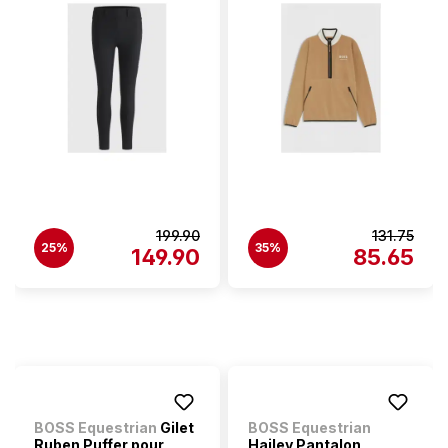
199.90
131.75
25%
35%
149.90
85.65
BOSS Equestrian
Gilet
BOSS Equestrian
Ruben Puffer pour
Hailey Pantalon