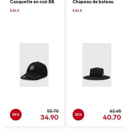
Casquette en cuir BB
Chapeau de bateau
SALE
SALE
53.70
62.65
35%
35%
34.90
40.70