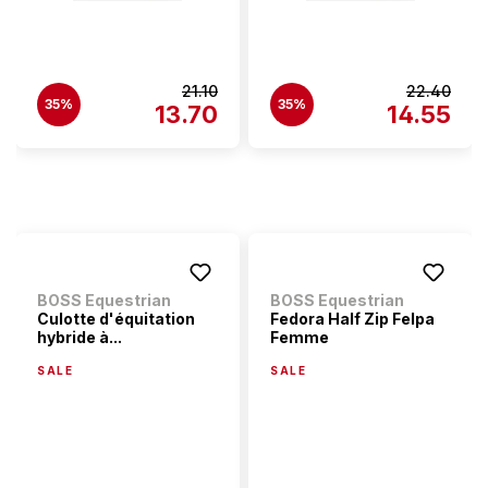
21.10
22.40
35%
35%
13.70
14.55
BOSS Equestrian
BOSS Equestrian
Culotte d'équitation
Fedora Half Zip Felpa
hybride à...
Femme
SALE
SALE