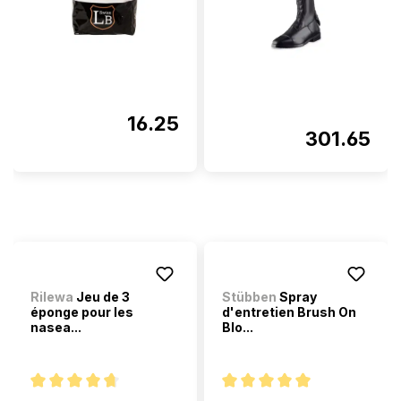
16.25
301.65
Rilewa
Jeu de 3
Stübben
Spray
éponge pour les
d'entretien Brush On
nasea...
Blo...
Note moyenne de 4.6 sur 5 étoiles
Note moyenne de 5 sur 5 étoi