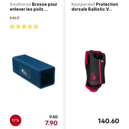
Soulhorse
Brosse pour
Komperdell
Protection
enlever les poils ...
dorsale Ballistic V...
SALE
Note moyenne de 5 sur 5 étoiles
9.50
140.60
17%
7.90