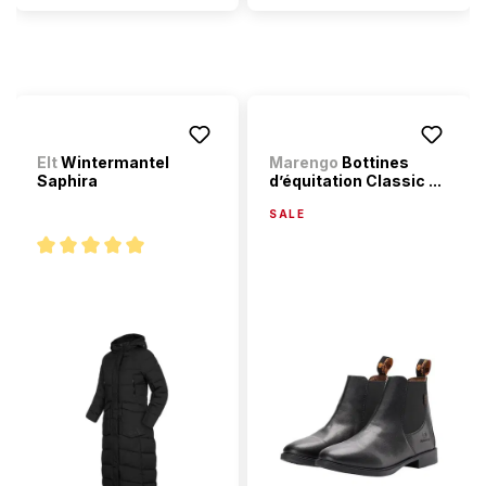
Elt
Wintermantel
Marengo
Bottines
Saphira
d’équitation Classic ...
SALE
Note moyenne de 5 sur 5 étoiles