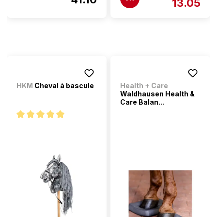
13.05
HKM
Cheval à bascule
Health + Care
Waldhausen Health &
Care Balan...
Note moyenne de 5 sur 5 étoiles