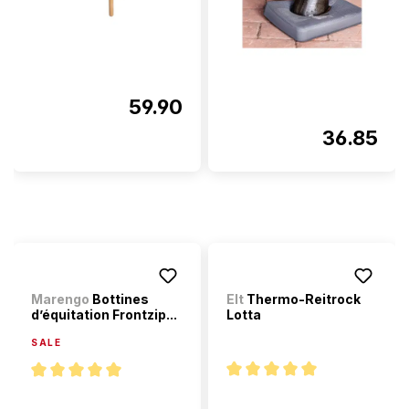
59.90
36.85
Marengo
Bottines
Elt
Thermo-Reitrock
d’équitation Frontzip...
Lotta
SALE
Note moyenne de 5 sur 5 étoi
Note moyenne de 5 sur 5 étoiles