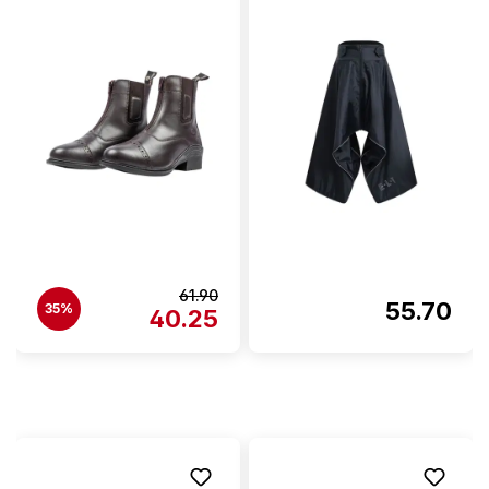
61.90
55.70
35%
40.25