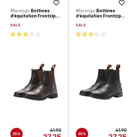
Marengo
Bottines
Marengo
Bottines
d’équitation Frontzip...
d’équitation Frontzip...
SALE
SALE
Note moyenne de 3.3 sur 5 étoiles
Note moyenne de 3.3 sur 5 éto
41.90
41.90
35%
35%
27.25
27.25