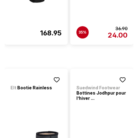
36.90
168.95
35%
24.00
Elt
Bootie Rainless
Suedwind Footwear
Bottines Jodhpur pour
l’hiver ...