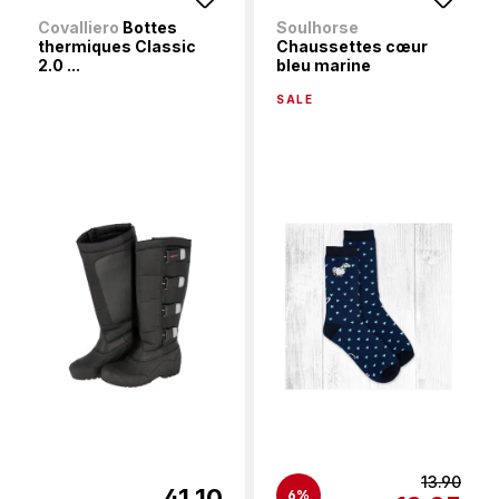
Covalliero
Bottes
Soulhorse
thermiques Classic
Chaussettes cœur
2.0 ...
bleu marine
SALE
13.90
41.10
6%