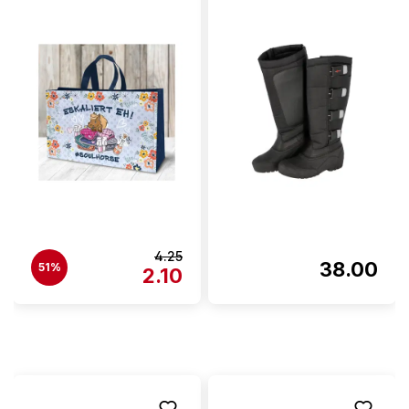
4.25
38.00
51%
2.10