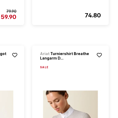
79.90
74.80
59.90
rgot
Ariat
Turniershirt Breathe
Langarm D...
SALE