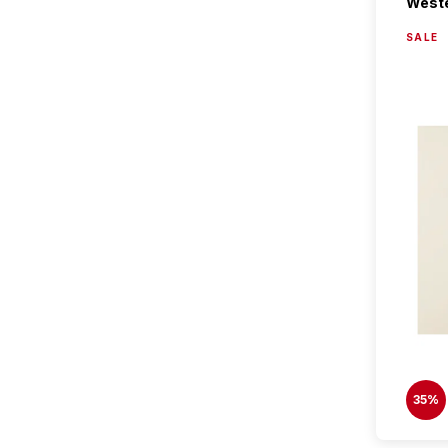
West
SALE
35%