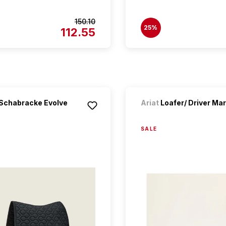
150.10
25%
112.55
Schabracke Evolve
Ariat
Loafer/ Driver Ma
SALE