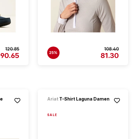
120.85
108.40
25%
90.65
81.30
ne
Ariat
T-Shirt Laguna Damen
SALE