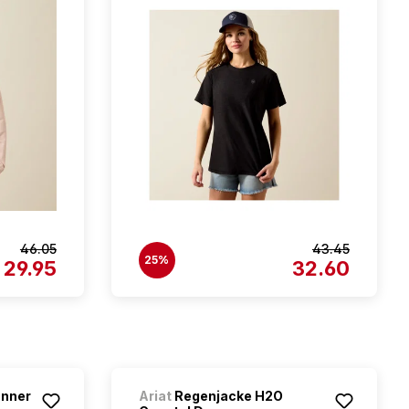
46.05
43.45
25%
29.95
32.60
unner
Ariat
Regenjacke H2O