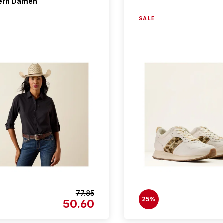
ern Damen
SALE
77.85
25%
50.60