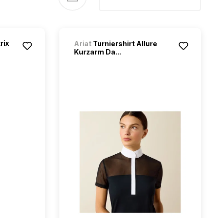
rix
Ariat
Turniershirt Allure
Kurzarm Da...