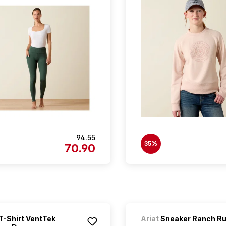
94.55
35%
70.90
T-Shirt VentTek
Ariat
Sneaker Ranch R