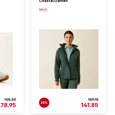
Coastal Damen
SALE
105.30
189.15
25%
78.95
141.85