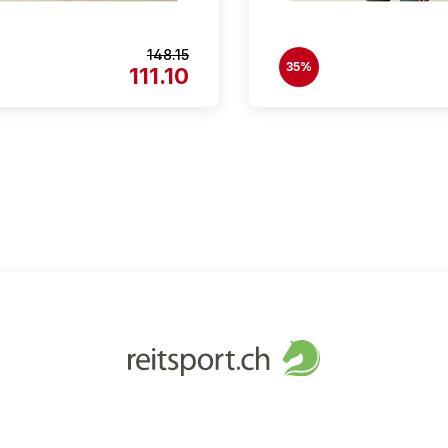
148.15
35%
111.10