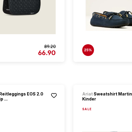
89.20
25%
66.90
Reitleggings EOS 2.0
Ariat
Sweatshirt Marti
p ...
Kinder
SALE