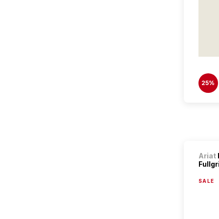
25%
Ariat
Fullgri
SALE