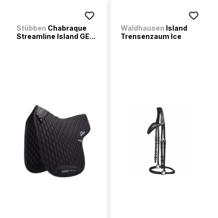
Stübben
Chabraque
Waldhausen
Island
Streamline Island GE...
Trensenzaum Ice