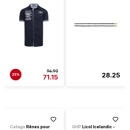
94.90
28.25
25%
71.15
Catago
Rênes pour
QHP
Licol Icelandic -