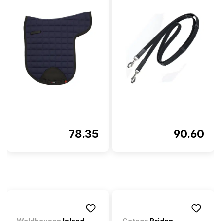
78.35
90.60
Waldhausen
Island
Catago
Bridon