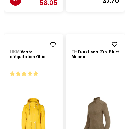
37.70
58.05
HKM
Veste
Elt
Funktions-Zip-Shirt
d'équitation Ohio
Milano
Note moyenne de 5 sur 5 étoiles