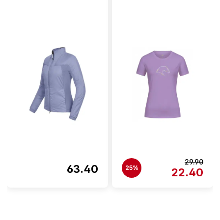
29.90
63.40
25%
22.40