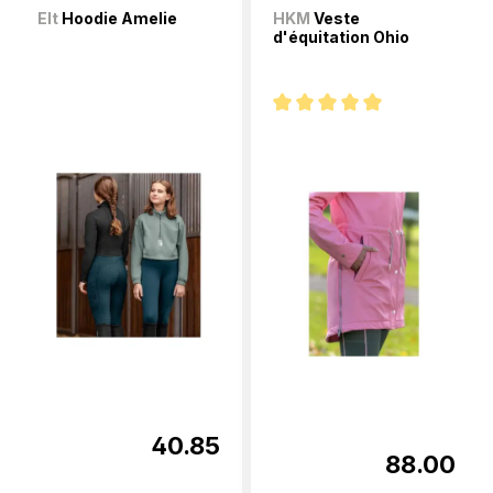
Elt
Hoodie Amelie
HKM
Veste
d'équitation Ohio
Note moyenne de 5 sur 5 étoi
40.85
88.00