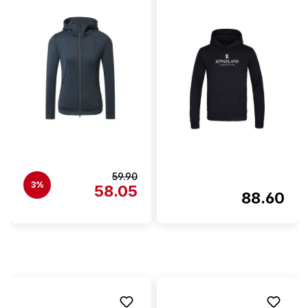
59.90
3%
58.05
88.60