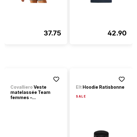
37.75
42.90
Covalliero
Veste
Elt
Hoodie Ratisbonne
matelassée Team
SALE
femmes –...