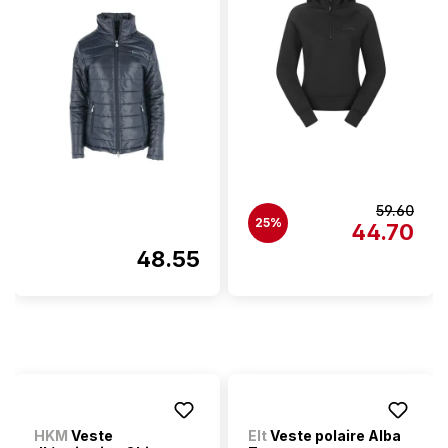
59.60
25%
44.70
48.55
HKM
Veste
Elt
Veste polaire Alba