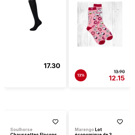
17.30
13.90
13%
12.15
Soulhorse
Marengo
Lot
Chaussettes Flocons
économique de 3