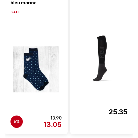
bleu marine
SALE
25.35
13.90
6%
13.05