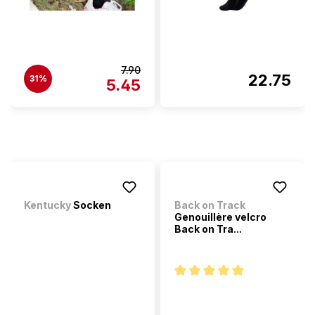
7.90
22.75
31%
5.45
Kentucky
Socken
Back on Track
Genouillère velcro
Back on Tra...
Note moyenne de 5 sur 5 étoi