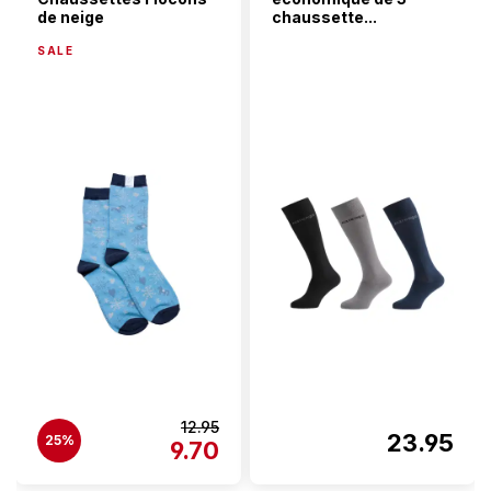
de neige
chaussette...
SALE
12.95
23.95
25%
9.70