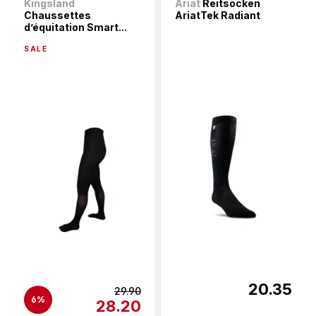
Kingsland
Ariat
Reitsocken
Chaussettes
AriatTek Radiant
d’équitation Smart...
SALE
20.35
29.90
6%
28.20