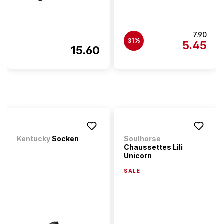
7.90
31%
5.45
15.60
Kentucky
Socken
Soulhorse
Chaussettes Lili
Unicorn
SALE