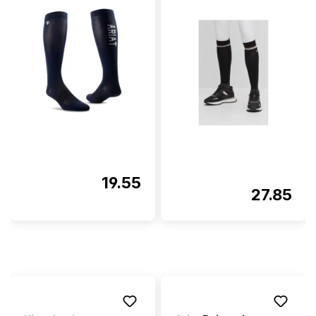
19.55
27.85