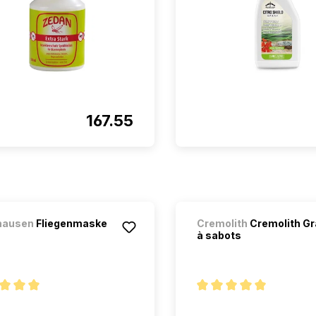
167.55
hausen
Fliegenmaske
Cremolith
Cremolith Gr
à sabots
oyenne de 5 sur 5 étoiles
Note moyenne de 5 sur 5 