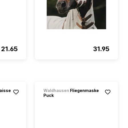
21.65
31.95
aisse
Waldhausen
Fliegenmaske
Puck
étoiles