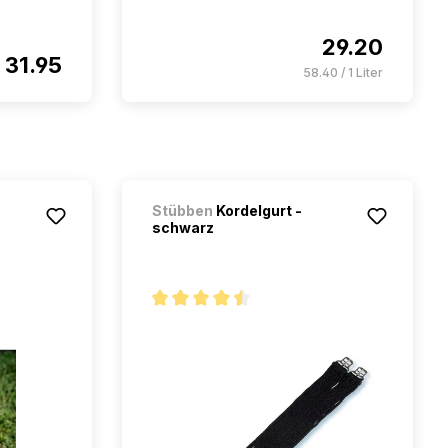
29.20
31.95
58.40 / 1 Liter
Stübben
Kordelgurt -
schwarz
Note moyenne de 4.4 sur 5 étoiles