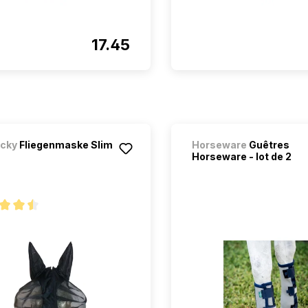
17.45
cky
Fliegenmaske Slim
Horseware
Guêtres
Horseware - lot de 2
oyenne de 4.4 sur 5 étoiles