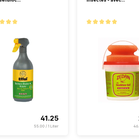
oyenne de 5 sur 5 étoiles
Note moyenne de 5 sur 5 
41.25
55.00 / 1 Liter
46.