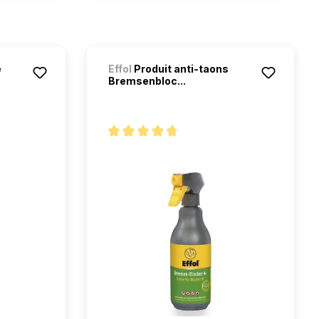
e
Effol
Produit anti-taons
Bremsenbloc...
étoiles
Note moyenne de 4.6 sur 5 étoiles