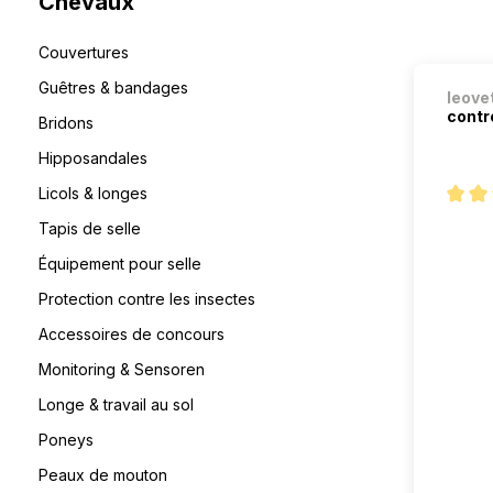
Chevaux
Couvertures
Guêtres & bandages
leove
contre
Bridons
Hipposandales
Licols & longes
Note m
Tapis de selle
Équipement pour selle
Protection contre les insectes
Accessoires de concours
Monitoring & Sensoren
Longe & travail au sol
Poneys
Peaux de mouton