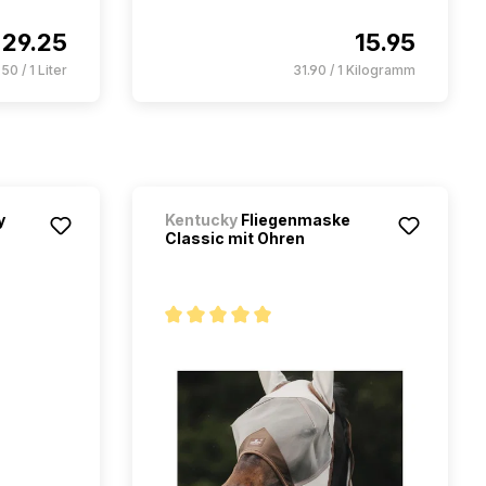
29.25
15.95
50 / 1 Liter
31.90 / 1 Kilogramm
y
Kentucky
Fliegenmaske
Classic mit Ohren
5 étoiles
Note moyenne de 5 sur 5 étoiles