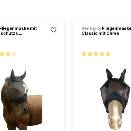
Fliegenmaske mit
Kentucky
Fliegenmask
schutz u...
Classic mit Ohren
oyenne de 4.3 sur 5 étoiles
Note moyenne de 5 sur 5 