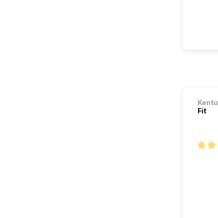
Kentu
Fit
Note m