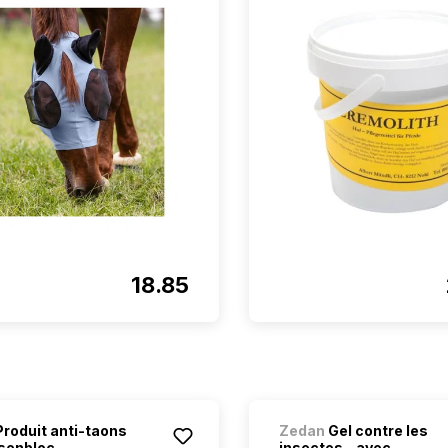
18.85
roduit anti-taons
Zedan
Gel contre les
enbloc...
insectes - avec...