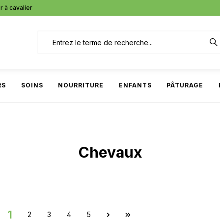
r à cavalier
RS
SOINS
NOURRITURE
ENFANTS
PÂTURAGE
Chevaux
1
2
3
4
5