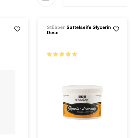
s
Stübben
Sattelseife Glycerin
Dose
5 étoiles
Note moyenne de 5 sur 5 étoiles