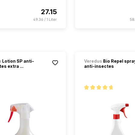
27.15
49.36 / 1 Liter
58.
n
Lotion SP anti-
Veredus
Bio Repel spra
es extra ...
anti-insectes
Note moyenne de 4.6 sur 