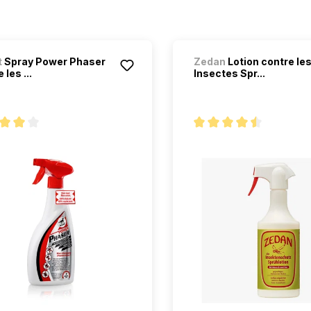
t
Spray Power Phaser
Zedan
Lotion contre le
 les ...
Insectes Spr...
oyenne de 4 sur 5 étoiles
Note moyenne de 4.5 sur 