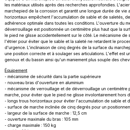
les matériaux utilisés après des recherches approfondies. L'acie
marchepied de la corrosion et garantit une longue durée de vie a
horizontaux empêchent l'accumulation de sable et de saletés, de 
adhérence optimale dans toutes les conditions. L'ouverture du m
déverrouillage est positionnée un centimètre plus haut que la su
le pied ne glisse accidentellement sur le côté. Le mécanisme de 
l'étrier pour éviter que le sable et la saleté ne retardent le pro
d'urgence. L'inclinaison de cinq degrés de la surface du marchep
une position correcte et à soulager ses articulations. L'effet est
genoux et du bassin ainsi qu'un maniement plus souple des chevil
Équipement
- mécanisme de sécurité dans la partie supérieure
- nouveau bras d'ouverture en aluminium
- mécanisme de verrouillage et de déverrouillage un centimètre p
marche, pour éviter que le pied ne glisse involontairement hors de
- longs trous horizontaux pour éviter l'accumulation de sable et 
- surface de marche inclinée de cinq degrés pour un positionne
- largeur de la surface de marche : 12,5 cm
- ouverture maximale du bras : 105 mm
- charge maximale : 150 kg