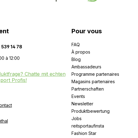
ent
Pour vous
FAQ
 539 14 78
À propos
00 à 12:00
Blog
Ambassadeurs
uktfrage? Chatte mit echten
Programme partenaires
sport Profis!
Magasins partenaires
Partnerschaften
Events
Newsletter
ontact
Produktbewertung
Jobs
thal
reitsportaufinsta
Fashion Star