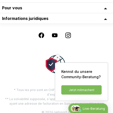
Pour vous
Informations juridiques
Kennst du unsere
Community-Beratung?
* Tous les prix sont en CHF, TVA comprise, plus les frais
Jetzt mitmachen!
d'expédition
** La solvabilité supposée, s'applique uniquement aux clients privés
ayant une adresse de facturation en Suisse ou au Liechtenstein
Live-Beratung
© 2026 reitsport.ch