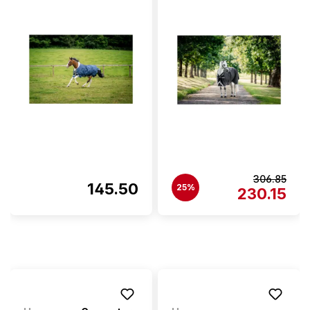
306.85
145.50
25%
230.15