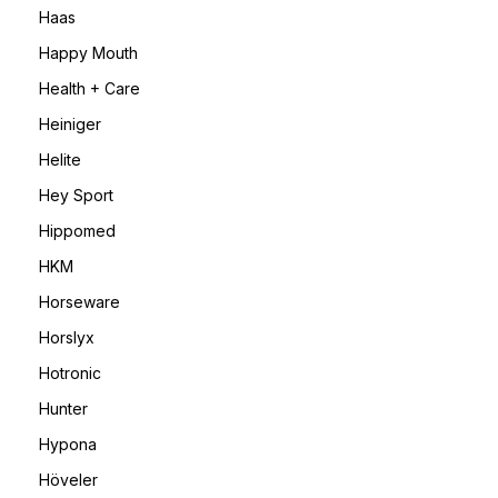
Haas
Happy Mouth
Health + Care
Heiniger
Helite
Hey Sport
Hippomed
HKM
Horseware
Horslyx
Hotronic
Hunter
Hypona
Höveler