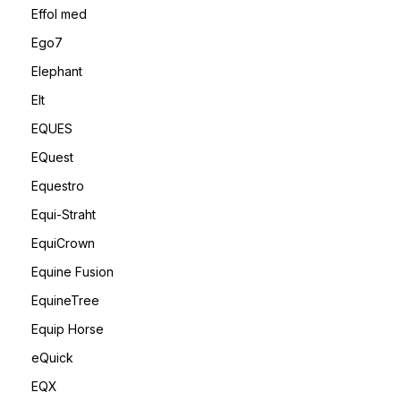
Effol med
Ego7
Elephant
Elt
EQUES
EQuest
Equestro
Equi-Straht
EquiCrown
Equine Fusion
EquineTree
Equip Horse
eQuick
EQX