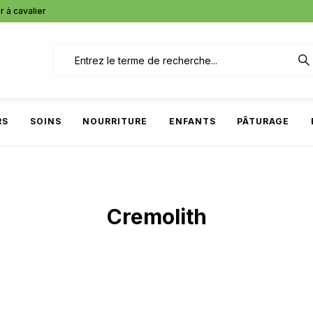
r à cavalier
RS
SOINS
NOURRITURE
ENFANTS
PÂTURAGE
Cremolith