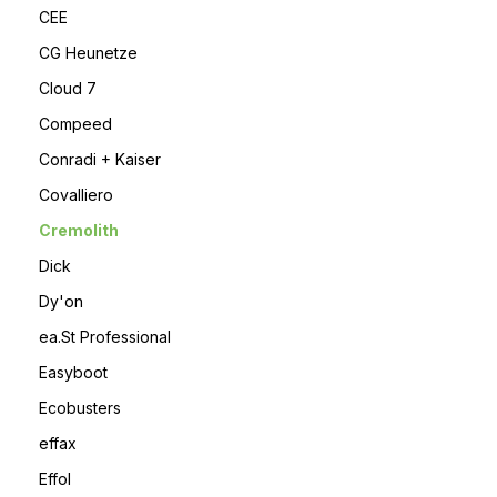
CEE
CG Heunetze
Cloud 7
Compeed
Conradi + Kaiser
Covalliero
Cremolith
Dick
Dy'on
ea.St Professional
Easyboot
Ecobusters
effax
Effol