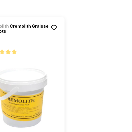
lith
Cremolith Graisse
ots
oyenne de 5 sur 5 étoiles