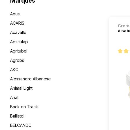
Marques
Abus
ACARiS
Cremo
à sab
Acavallo
Aesculap
Agritubel
Note m
Agrobs
AKO
Alessandro Albanese
Animal Light
Ariat
Back on Track
Ballistol
BELCANDO