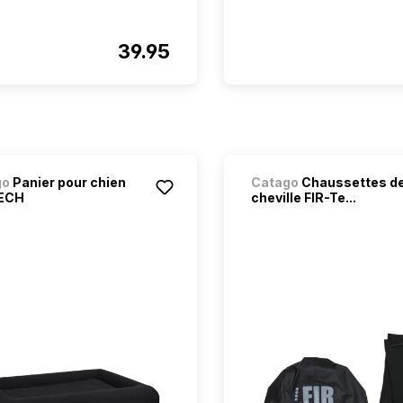
39.95
go
Panier pour chien
Catago
Chaussettes d
TECH
cheville FIR-Te...