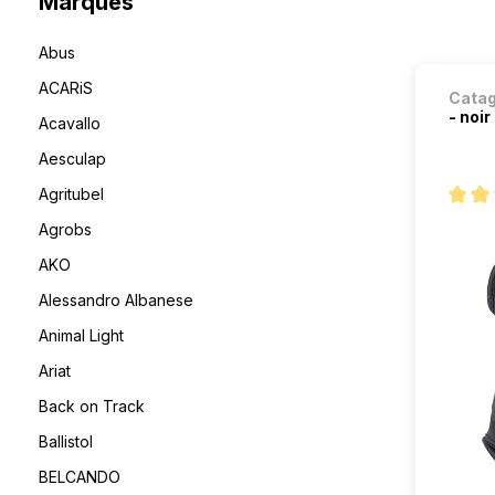
Marques
Abus
ACARiS
Cata
- noir
Acavallo
Aesculap
Agritubel
Note m
Agrobs
AKO
Alessandro Albanese
Animal Light
Ariat
Back on Track
Ballistol
BELCANDO