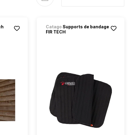
ch
Catago
Supports de bandage
FIR TECH
étoiles