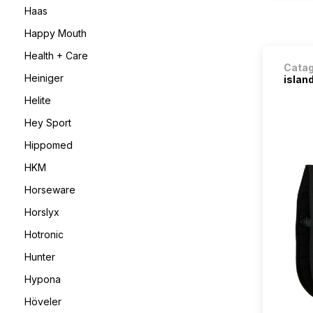
Haas
Happy Mouth
Health + Care
Cata
Heiniger
island
Helite
Hey Sport
Hippomed
HKM
Horseware
Horslyx
Hotronic
Hunter
Hypona
Höveler