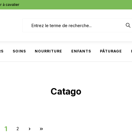
r à cavalier
RS
SOINS
NOURRITURE
ENFANTS
PÂTURAGE
Catago
1
2