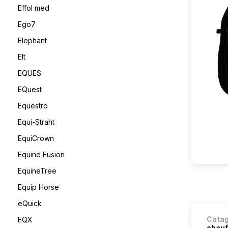
Effol med
Ego7
Elephant
Elt
EQUES
EQuest
Equestro
Equi-Straht
EquiCrown
Equine Fusion
EquineTree
Equip Horse
eQuick
Cata
EQX
chauf