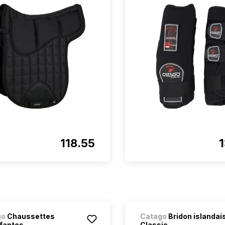
118.55
go
Chaussettes
Catago
Bridon islandai
fantes
Classic