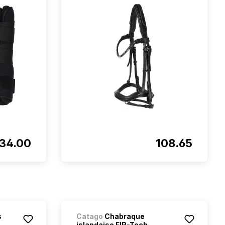
134.00
108.65
s
Catago
Chabraque
islandaise FIR-Tech