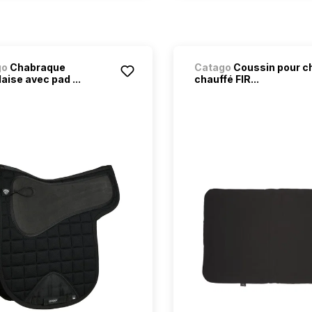
go
Chabraque
Catago
Coussin pour c
aise avec pad ...
chauffé FIR...