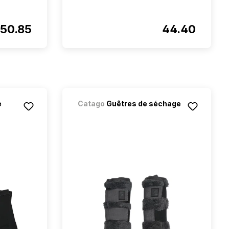
50.85
44.40
e
Catago
Guêtres de séchage