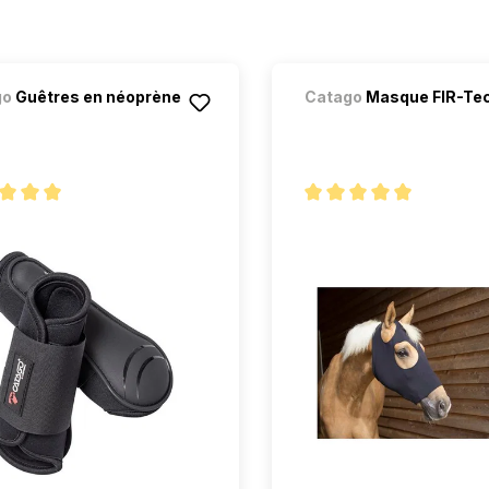
go
Guêtres en néoprène
Catago
Masque FIR-Te
oyenne de 5 sur 5 étoiles
Note moyenne de 5 sur 5 