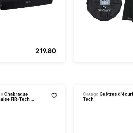
219.80
go
Chabraque
Catago
Guêtres d'écuri
aise FIR-Tech ...
Tech