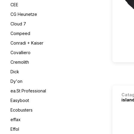
CEE
CG Heunetze
Cloud 7
Compeed
Conradi + Kaiser
Covalliero
Cremolith
Dick
Dy'on
ea.St Professional
Cata
island
Easyboot
Ecobusters
effax
Effol