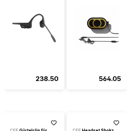
238.50
564.05
CEE
Gürtelclip für
CEE
Headset Shokz