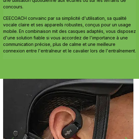
une utilisation quotidienne aux écuries ou sur les terrains de
concours.
CEECOACH convainc par sa simplicité d'utilisation, sa qualité
vocale claire et ses appareils robustes, conçus pour un usage
mobile. En combinaison mit des casques adaptés, vous disposez
d'une solution fiable si vous accordez de l'importance à une
communication précise, plus de calme et une meilleure
connexion entre l'entraîneur et le cavalier lors de l'entraînement.