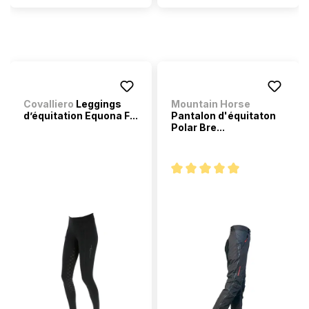
Covalliero
Leggings
Mountain Horse
d’équitation Equona F...
Pantalon d'équitaton
Polar Bre...
Note moyenne de 5 sur 5 étoi