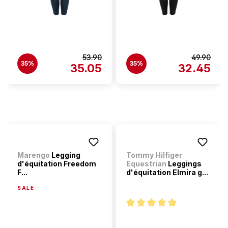
53.90
49.90
35%
35%
35.05
32.45
Marengo
Legging
Tommy Hilfiger
d'équitation Freedom
Equestrian
Leggings
F...
d'équitation Elmira g...
SALE
Note moyenne de 5 sur 5 étoi