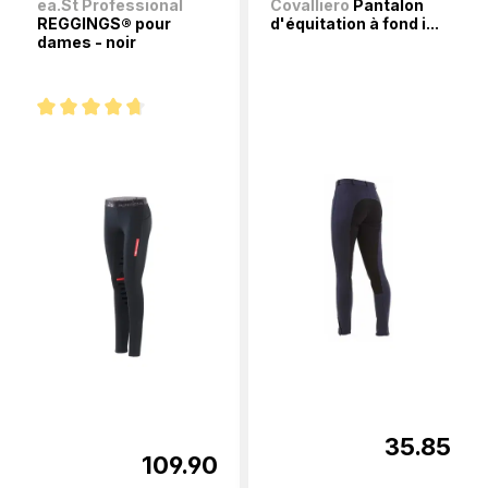
ea.St Professional
Covalliero
Pantalon
REGGINGS® pour
d'équitation à fond i...
dames - noir
Note moyenne de 4.7 sur 5 étoiles
35.85
109.90