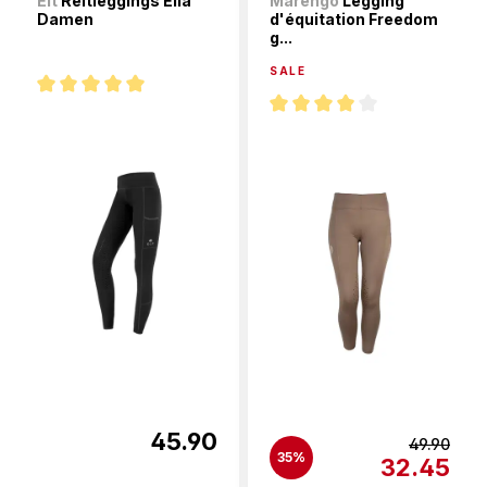
Elt
Reitleggings Ella
Marengo
Legging
Damen
d'équitation Freedom
g...
SALE
Note moyenne de 5 sur 5 étoiles
Note moyenne de 4 sur 5 étoi
45.90
49.90
35%
32.45