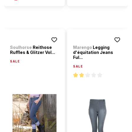
Soulhorse
Reithose
Marengo
Legging
Ruffles & Glitzer Vol...
d'équitation Jeans
Ful...
SALE
SALE
Note moyenne de 2 sur 5 étoi