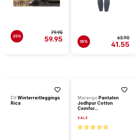
79.95
25%
59.95
63.90
35%
41.55
Elt
Winterreitleggings
Marengo
Pantalon
Rica
Jodhpur Cotton
Comfor...
SALE
Note moyenne de 5 sur 5 étoi