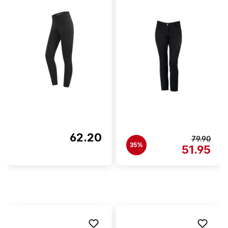
62.20
79.90
35%
51.95