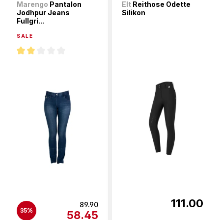
Marengo
Pantalon
Elt
Reithose Odette
Jodhpur Jeans
Silikon
Fullgri...
SALE
Note moyenne de 2 sur 5 étoiles
111.00
89.90
35%
58.45