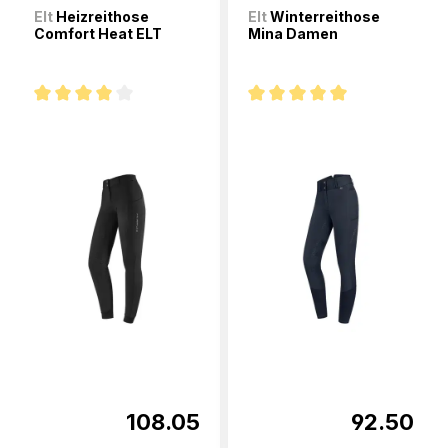
Elt
Heizreithose
Elt
Winterreithose
Comfort Heat ELT
Mina Damen
Note moyenne de 4 sur 5 étoiles
Note moyenne de 5 sur 5 étoi
108.05
92.50