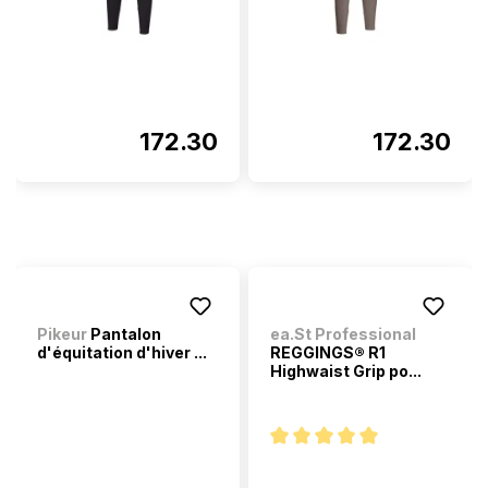
172.30
172.30
Pikeur
Pantalon
ea.St Professional
d'équitation d'hiver ...
REGGINGS® R1
Highwaist Grip po...
Note moyenne de 5 sur 5 étoi