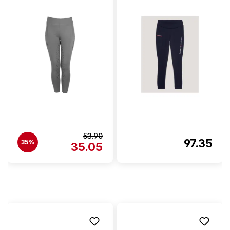
53.90
97.35
35%
35.05