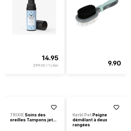
14.95
9.90
299.00 / 1 Liter
TRIXIE
Soins des
Kerbl Pet
Peigne
oreilles Tampons jet...
démêlant à deux
rangées