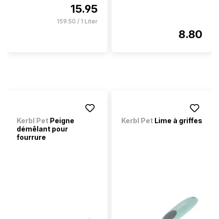
15.95
159.50 / 1 Liter
8.80
Kerbl Pet
Peigne
Kerbl Pet
Lime à griffes
démêlant pour
fourrure