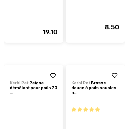
8.50
19.10
Kerbl Pet
Peigne
Kerbl Pet
Brosse
démêlant pour poils 20
douce à poils souples
...
a...
Note moyenne de 5 sur 5 étoi