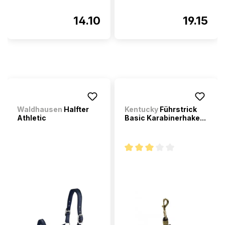
14.10
19.15
Waldhausen
Halfter
Kentucky
Führstrick
Athletic
Basic Karabinerhake...
Note moyenne de 3 sur 5 étoi