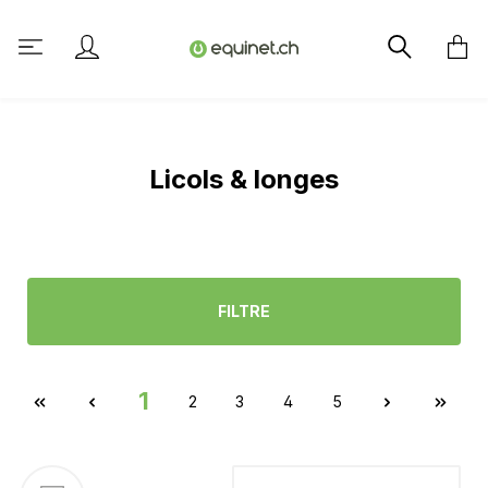
tenu principal
Licols & longes
FILTRE
1
2
3
4
5