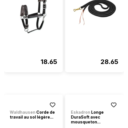
18.65
28.65
Waldhausen
Corde de
Eskadron
Longe
travail au sol légère...
DuraSoft avec
mousqueton...