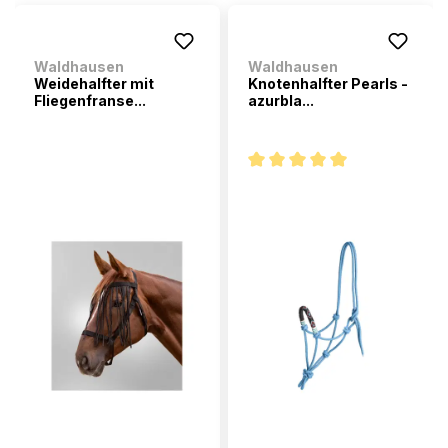
Waldhausen
Waldhausen
Weidehalfter mit
Knotenhalfter Pearls -
Fliegenfranse...
azurbla...
Note moyenne de 5 sur 5 étoi