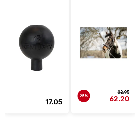
82.95
25%
62.20
17.05