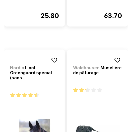
25.80
63.70
Nordic
Licol
Waldhausen
Muselière
Greenguard spécial
de pâturage
(sans...
Note moyenne de 2.2 sur 5 éto
Note moyenne de 4.5 sur 5 étoiles