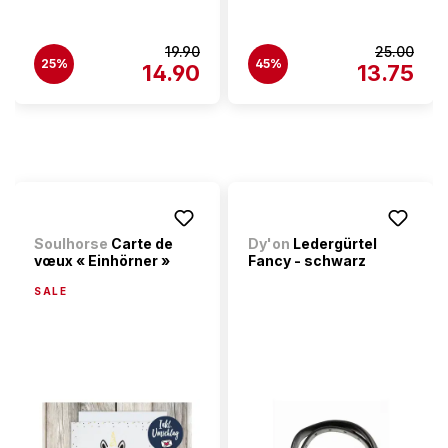
19.90
25.00
25%
45%
14.90
13.75
Soulhorse
Carte de
Dy'on
Ledergürtel
vœux « Einhörner »
Fancy - schwarz
SALE