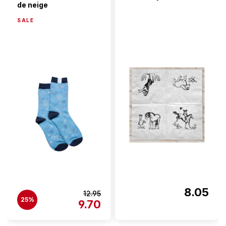
de neige
SALE
8.05
12.95
25%
9.70