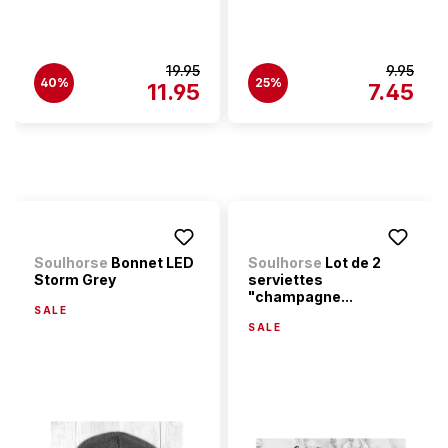
19.95
9.95
40%
25%
11.95
7.45
Soulhorse
Bonnet LED
Soulhorse
Lot de 2
Storm Grey
serviettes
"champagne...
SALE
SALE