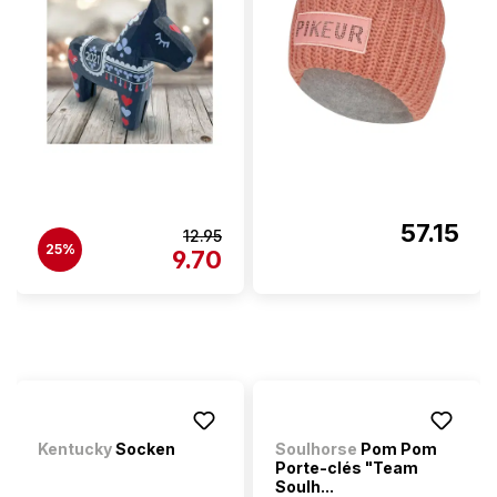
57.15
12.95
25%
9.70
Kentucky
Socken
Soulhorse
Pom Pom
Porte-clés "Team
Soulh...