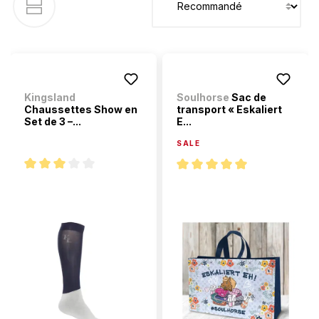
Kingsland
Soulhorse
Sac de
Chaussettes Show en
transport « Eskaliert
Set de 3 –...
E...
SALE
Note moyenne de 3 sur 5 étoiles
Note moyenne de 5 sur 5 étoi