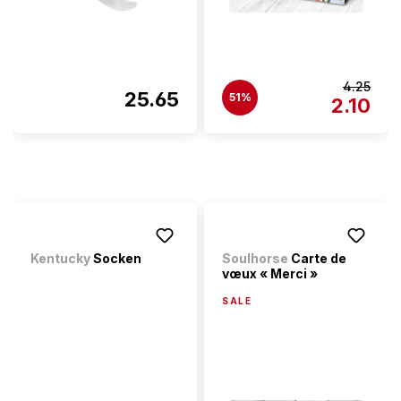
4.25
25.65
51%
2.10
Kentucky
Socken
Soulhorse
Carte de
vœux « Merci »
SALE