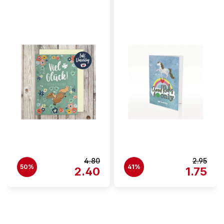
4.80
2.95
50%
41%
2.40
1.75