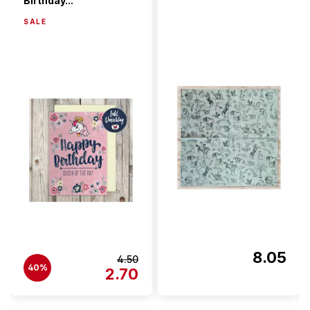
Birthday...
SALE
8.05
4.50
40%
2.70