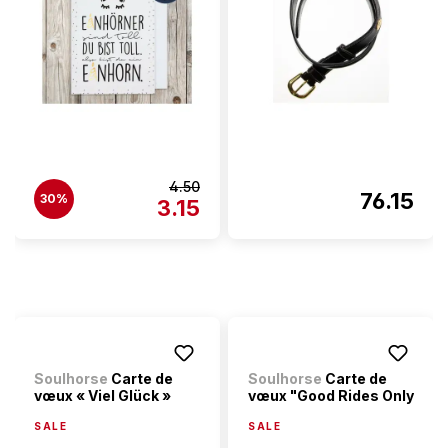
4.50
76.15
30%
3.15
Soulhorse
Carte de
Soulhorse
Carte de
vœux « Viel Glück »
vœux "Good Rides Only
SALE
SALE