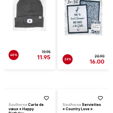
19.95
40%
11.95
20.90
23%
16.00
Soulhorse
Carte de
Soulhorse
Serviettes
vœux « Happy
« Country Love »