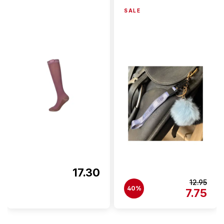
SALE
17.30
12.95
40%
7.75