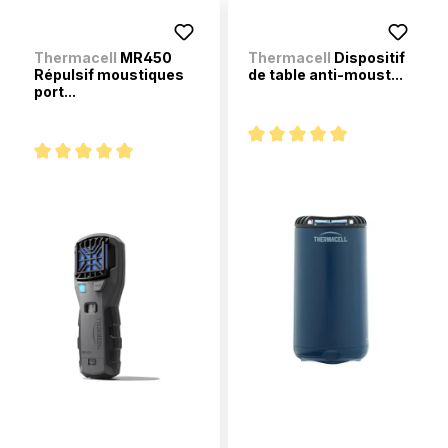
Thermacell
MR450
Thermacell
Dispositif
Répulsif moustiques
de table anti-moust...
port...
Note moyenne de 5 sur 5 étoi
Note moyenne de 5 sur 5 étoiles