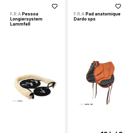
F.R.A
Pessoa
F.R.A
Pad anatomique
Longiersystem
Dardo sps
Lammfell