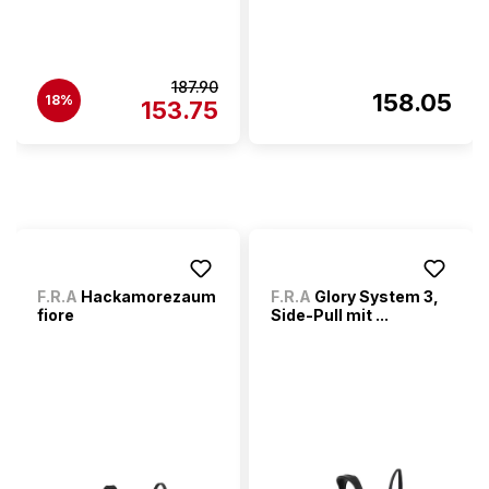
187.90
158.05
18%
153.75
F.R.A
Hackamorezaum
F.R.A
Glory System 3,
fiore
Side-Pull mit ...