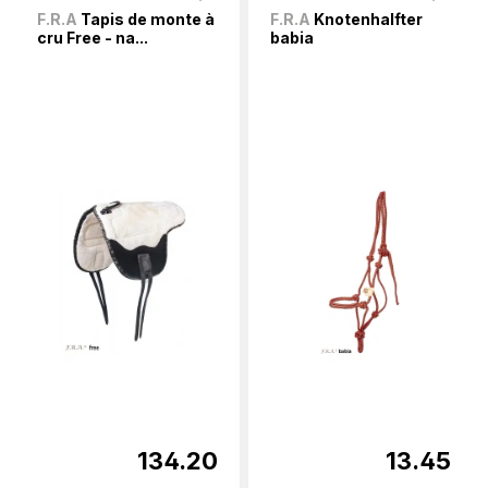
F.R.A
Tapis de monte à
F.R.A
Knotenhalfter
cru Free - na...
babia
134.20
13.45