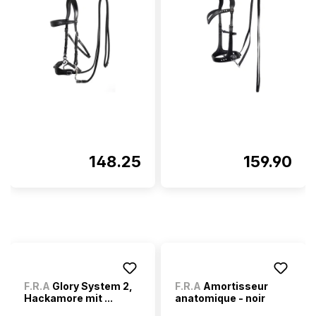
148.25
159.90
F.R.A
Glory System 2,
F.R.A
Amortisseur
Hackamore mit ...
anatomique - noir