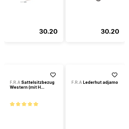
30.20
30.20
F.R.A
Sattelsitzbezug
F.R.A
Lederhut adjamo
Western (mit H...
Note moyenne de 5 sur 5 étoiles