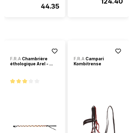
124.40
44.35
F.R.A
Chambrière
F.R.A
Campari
éthologique Arel - ...
Kombitrense
Note moyenne de 3 sur 5 étoiles