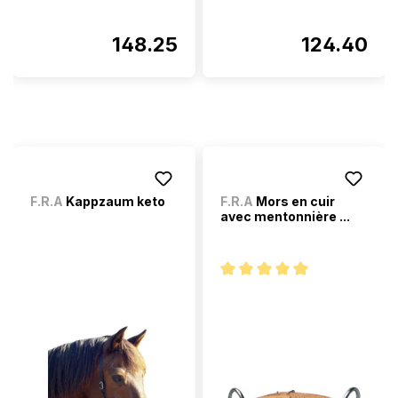
148.25
124.40
F.R.A
Kappzaum keto
F.R.A
Mors en cuir
avec mentonnière ...
Note moyenne de 5 sur 5 étoi