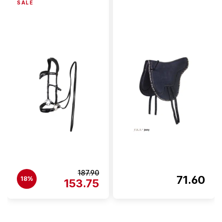
SALE
187.90
71.60
18%
153.75