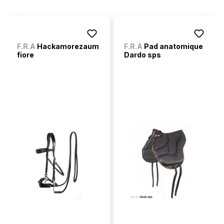
F.R.A
Hackamorezaum
F.R.A
Pad anatomique
fiore
Dardo sps