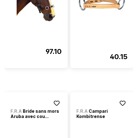
97.10
40.15
F.R.A
Bride sans mors
F.R.A
Campari
Aruba avec cou...
Kombitrense