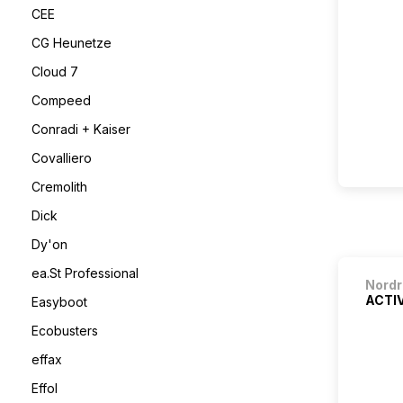
CEE
CG Heunetze
Cloud 7
Compeed
Conradi + Kaiser
Covalliero
Cremolith
Dick
Dy'on
ea.St Professional
Nordr
ACTIV
Easyboot
Ecobusters
effax
Effol