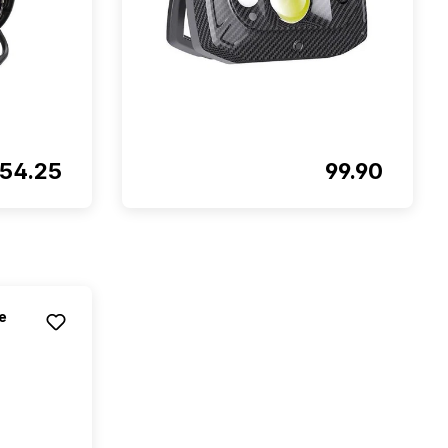
54.25
99.90
e
étoiles