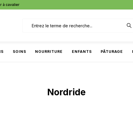
r à cavalier
RS
SOINS
NOURRITURE
ENFANTS
PÂTURAGE
Nordride