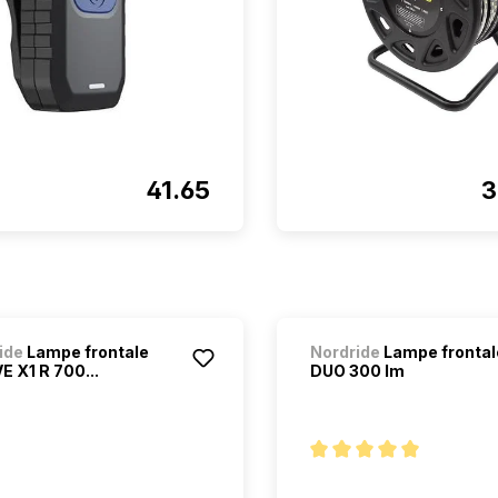
41.65
3
ide
Lampe frontale
Nordride
Lampe frontal
E X1 R 700...
DUO 300 lm
Note moyenne de 5 sur 5 