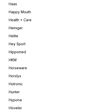
Haas
Happy Mouth
Health + Care
Heiniger
Helite
Hey Sport
Hippomed
HKM
Horseware
Horslyx
Hotronic
Hunter
Hypona
Höveler