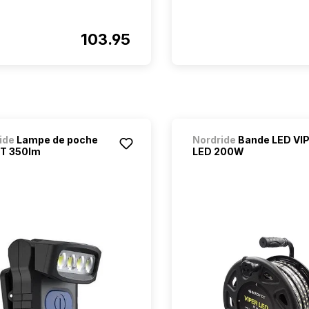
103.95
ide
Lampe de poche
Nordride
Bande LED VI
T 350lm
LED 200W