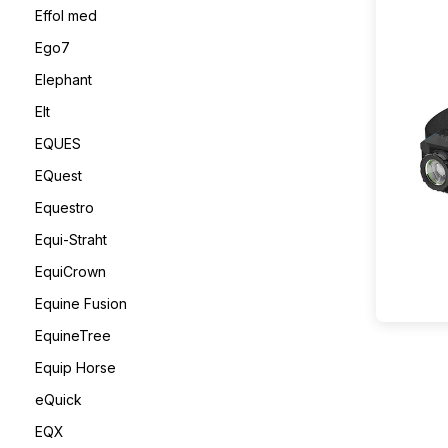
Effol med
Ego7
Elephant
Elt
EQUES
EQuest
Equestro
Equi-Straht
EquiCrown
Equine Fusion
EquineTree
Equip Horse
eQuick
EQX