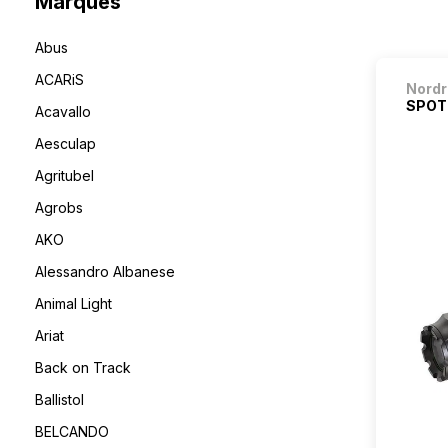
Marques
Abus
ACARiS
Nordr
SPOT 
Acavallo
Aesculap
Agritubel
Agrobs
AKO
Alessandro Albanese
Animal Light
Ariat
Back on Track
Ballistol
BELCANDO