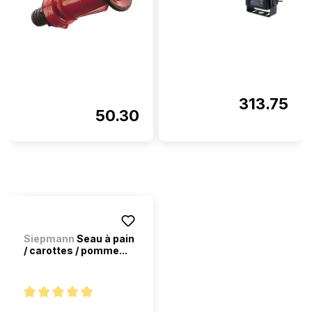
313.75
50.30
Siepmann
Seau à pain
/ carottes / pomme...
Note moyenne de 5 sur 5 étoiles