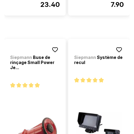
23.40
7.90
Siepmann
Buse de
Siepmann
Système de
rinçage Small Power
recul
Je...
Note moyenne de 5 sur 5 étoi
Note moyenne de 5 sur 5 étoiles