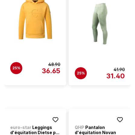
48.90
25%
36.65
41.90
25%
31.40
euro-star
Leggings
QHP
Pantalon
d'équitation Dietse p...
d'équitation Novan