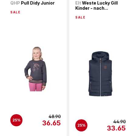
QHP
Pull Didy Junior
Elt
Weste Lucky Gill
Kinder - nach...
SALE
SALE
48.90
25%
36.65
44.90
25%
33.65