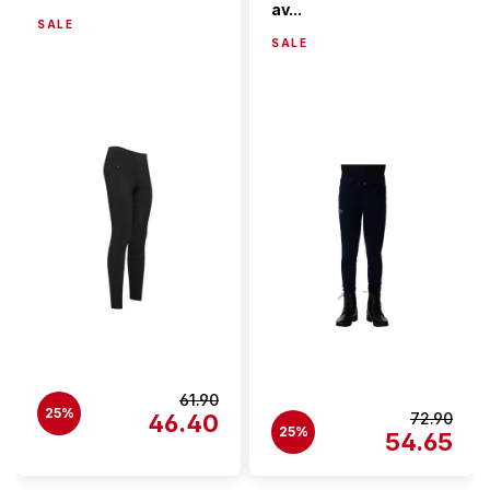
av...
SALE
SALE
61.90
25%
46.40
72.90
25%
54.65