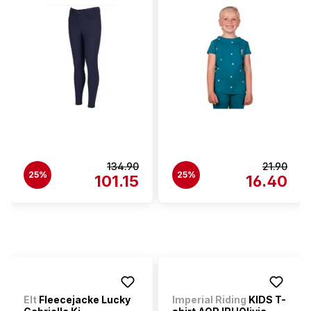
134.90
21.90
25%
25%
101.15
16.40
Elt
Fleecejacke Lucky
Imperial Riding
KIDS T-