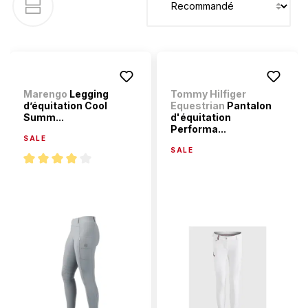
Marengo
Legging
Tommy Hilfiger
d’équitation Cool
Equestrian
Pantalon
Summ...
d'équitation
Performa...
SALE
SALE
Note moyenne de 4 sur 5 étoiles