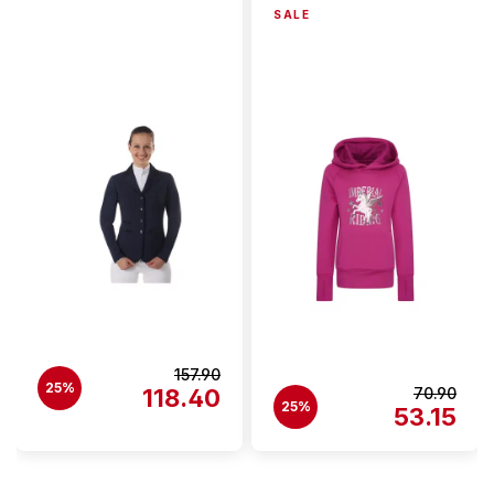
SALE
157.90
25%
118.40
70.90
25%
53.15