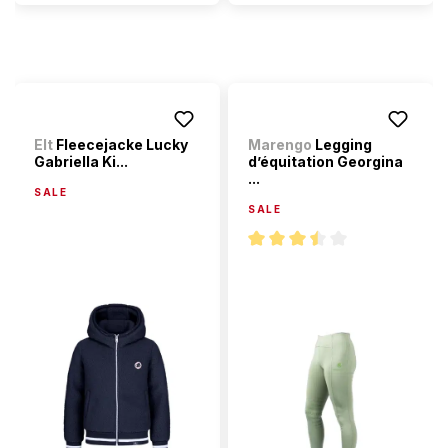
Elt
Fleecejacke Lucky
Marengo
Legging
Gabriella Ki...
d’équitation Georgina
...
SALE
SALE
Note moyenne de 3.6 sur 5 éto