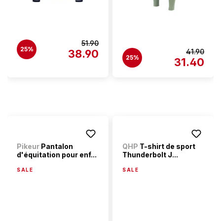
51.90
25%
38.90
41.90
25%
31.40
Pikeur
Pantalon
QHP
T-shirt de sport
d'équitation pour enf...
Thunderbolt J...
SALE
SALE