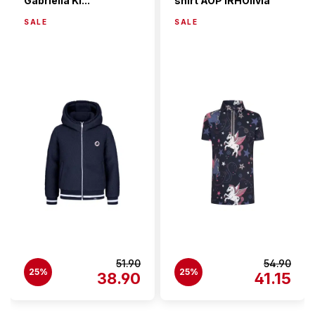
Gabriella Ki...
shirt AOP IRHOlivia
SALE
SALE
51.90
54.90
25%
25%
38.90
41.15