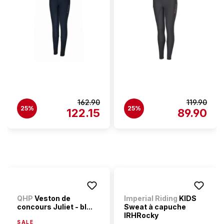
162.90
119.90
25%
25%
122.15
89.90
QHP
Veston de
Imperial Riding
KIDS
concours Juliet - bl...
Sweat à capuche
IRHRocky
SALE