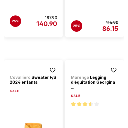
187.90
25%
140.90
114.90
25%
86.15
Covalliero
Sweater F/S
Marengo
Legging
2024 enfants
d’équitation Georgina
...
SALE
SALE
Note moyenne de 3.6 sur 5 éto