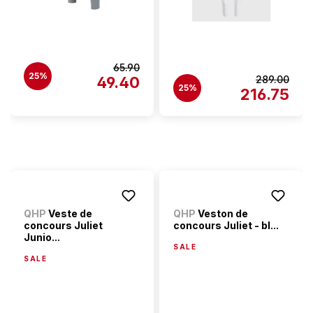
65.90
25%
49.40
289.00
25%
216.75
QHP
Veste de
QHP
Veston de
concours Juliet
concours Juliet - bl...
Junio...
SALE
SALE