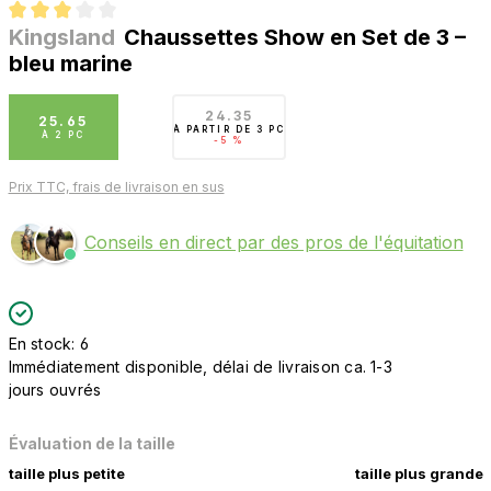
Kingsland
Chaussettes Show en Set de 3 –
Note moyenne de 3 sur 5 étoiles
bleu marine
24.35
25.65
À PARTIR DE
3 PC
À
2 PC
-5 %
Prix TTC, frais de livraison en sus
Conseils en direct par des pros de l'équitation
En stock: 6
Immédiatement disponible, délai de livraison ca. 1-3
jours ouvrés
Évaluation de la taille
taille plus petite
taille plus grande