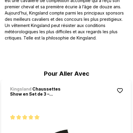
est une cavalière de compétition accomplie qui a reçu son
premier cheval et sa première écurie à l’âge de douze ans.
Aujourd’hui, Kingsland compte parmi les principaux sponsors
des meilleurs cavaliers et des concours les plus prestigieux.
Un vêtement Kingsland peut résister aux conditions
météorologiques les plus difficiles et aux regards les plus
critiques. Telle est la philosophie de Kingsland.
Ignorer la galerie de produits
Pour Aller Avec
Kingsland
Chaussettes
Show en Set de 3 –...
Note moyenne de 5 sur 5 étoiles