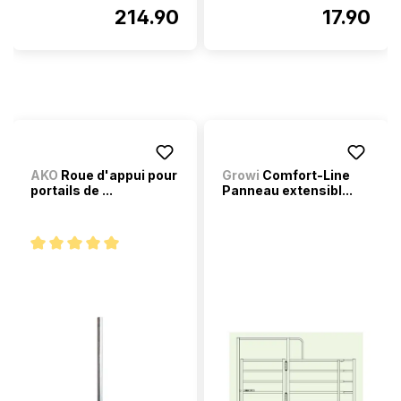
214.90
17.90
AKO
Roue d'appui pour
Growi
Comfort-Line
portails de ...
Panneau extensibl...
Note moyenne de 5 sur 5 étoiles