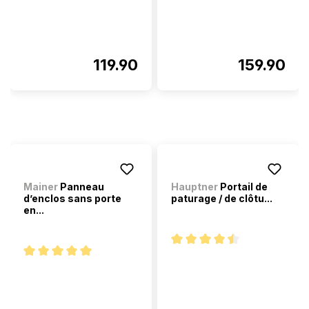
119.90
159.90
Mainer
Panneau
Hauptner
Portail de
d’enclos sans porte
paturage / de clôtu...
en...
Note moyenne de 4.5 sur 5 ét
Note moyenne de 5 sur 5 étoiles