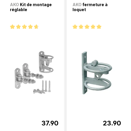
AKO
Kit de montage
AKO
fermeture à
réglable
loquet
Note moyenne de 4.6 sur 5 étoiles
Note moyenne de 5 sur 5 étoi
37.90
23.90