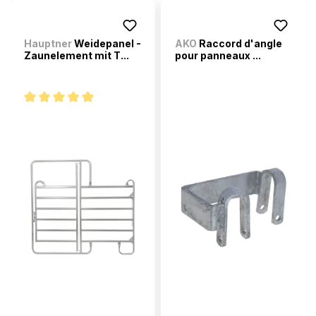
Hauptner
Weidepanel -
AKO
Raccord d'angle
Zaunelement mit T...
pour panneaux ...
Note moyenne de 5 sur 5 étoiles