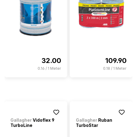
32.00
109.90
0.16 / 1 Meter
0.18 / 1 Meter
Gallagher
Vidoflex 9
Gallagher
Ruban
TurboLine
TurboStar