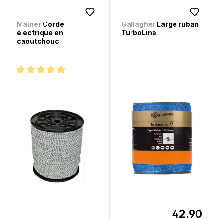
Mainer
Corde
Gallagher
Large ruban
électrique en
TurboLine
caoutchouc
Note moyenne de 5 sur 5 étoiles
42.90