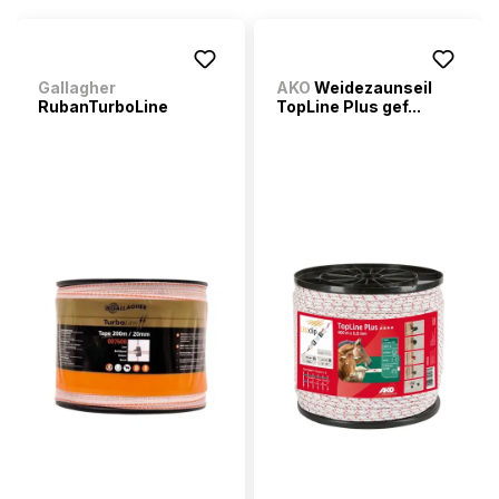
Gallagher
AKO
Weidezaunseil
RubanTurboLine
TopLine Plus gef...