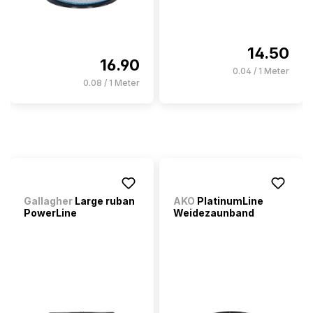
14.50
16.90
0.04 / 1 Meter
0.08 / 1 Meter
Gallagher
Large ruban
AKO
PlatinumLine
PowerLine
Weidezaunband