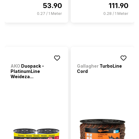
53.90
111.90
0.27 / 1 Meter
0.28 / 1 Meter
AKO
Duopack -
Gallagher
TurboLine
PlatinumLine
Cord
Weideza...