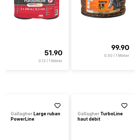
99.90
51.90
0.50 / 1 Meter
0.13 / 1 Meter
Gallagher
Large ruban
Gallagher
TurboLine
PowerLine
haut débit