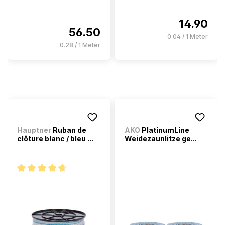
14.90
56.50
0.04 / 1 Meter
0.28 / 1 Meter
Hauptner
Ruban de
AKO
PlatinumLine
clôture blanc / bleu ...
Weidezaunlitze ge...
Note moyenne de 4.6 sur 5 étoiles