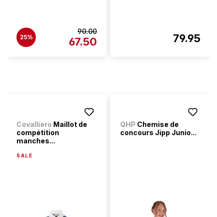
90.00
79.95
25%
67.50
Covalliero
Maillot de
QHP
Chemise de
compétition
concours Jipp Junio...
manches...
SALE