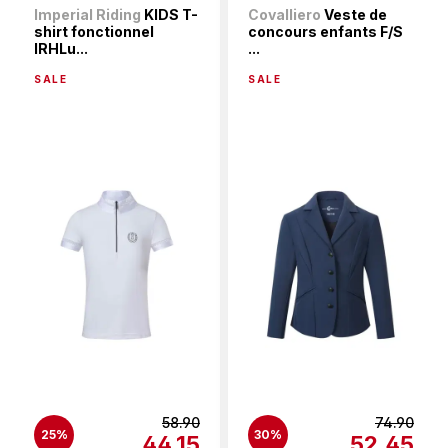
Imperial Riding
KIDS T-
Covalliero
Veste de
shirt fonctionnel
concours enfants F/S
IRHLu...
...
SALE
SALE
58.90
74.90
25%
30%
44.15
52.45