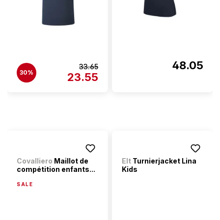
48.05
33.65
30%
23.55
Covalliero
Maillot de
Elt
Turnierjacket Lina
compétition enfants...
Kids
SALE