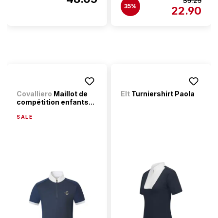
35.25
35%
22.90
Covalliero
Maillot de
Elt
Turniershirt Paola
compétition enfants...
SALE