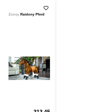
Zoosy
Raidony Pferd
313.45