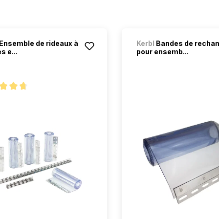
Ensemble de rideaux à
Kerbl
Bandes de recha
s e...
pour ensemb...
oyenne de 4.7 sur 5 étoiles