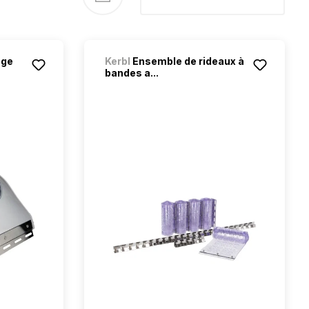
nge
Kerbl
Ensemble de rideaux à
bandes a...