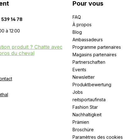
ent
Pour vous
FAQ
 539 14 78
À propos
00 à 12:00
Blog
Ambassadeurs
tion produit ? Chatte avec
Programme partenaires
pros du cheval
Magasins partenaires
Partnerschaften
Events
Newsletter
ontact
Produktbewertung
Jobs
thal
reitsportaufinsta
Fashion Star
Nachhaltigkeit
Prämien
Broschüre
Paramètres des cookies