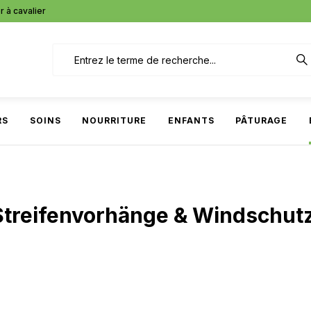
r à cavalier
RS
SOINS
NOURRITURE
ENFANTS
PÂTURAGE
treifenvorhänge & Windschut