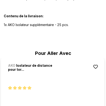
Contenu de la livraison:
1x AKO Isolateur supplémentaire - 25 pcs.
Ignorer la galerie de produits
Pour Aller Avec
AKO
Isolateur de distance
pour tor...
Note moyenne de 5 sur 5 étoiles