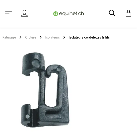
tenu principal
Pâturage
Clôture
Isolateurs
Isolateurs cordelettes & fils
Ignorer la galerie d'images