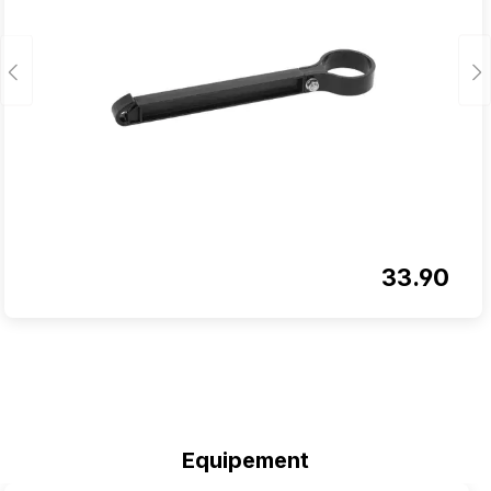
33.90
Ignorer la galerie de produits
Equipement