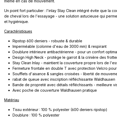
même en cas de mouvement.
Un point fort particulier : l'inlay Stay Clean intégré évite que la co
de cheval lors de l'essayage - une solution astucieuse qui perm
et hygiénique.
Caractéristiques
Ripstop 600 deniers - robuste & durable
Imperméable (colonne d'eau de 3000 mm) & respirant
Doublure intérieure antibactérienne - pour un confort optima
Design High Neck - protège le garrot & la crinière des frott
Stay Clean Inlay - maintient la couverture propre lors de l'
Fermeture frontale en double T avec protection Velcro pour
Soufflets d'aisance & sangles croisées - liberté de mouvem
rabat de queue avec inscription réfléchissante Waldhausen
Bande de propreté avec détails réfléchissants - meilleure visi
Avec poche de couverture Waldhausen pratique
Matériau
Tissu extérieur : 100 % polyester (600 deniers ripstop)
Doublure : 100 % polyester