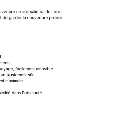
uverture ne soit salie par les poils
et de garder la couverture propre
l
ements
essayage, facilement amovible
 un ajustement sûr
ent maximale
bilité dans l'obscurité