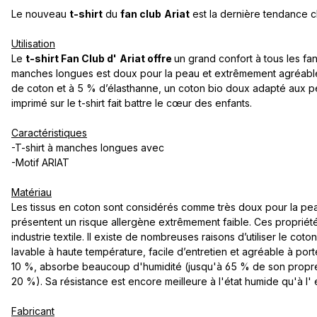
Le nouveau
t-shirt
du
fan club
Ariat
est la dernière tendance c
Utilisation
Le
t-shirt Fan Club d'
Ariat offre
un grand confort à tous les fa
manches longues est doux pour la peau et extrêmement agréable 
de coton et à 5 % d’élasthanne, un coton bio doux adapté aux pe
imprimé sur le t-shirt fait battre le cœur des enfants.
Caractéristiques
-T-shirt à manches longues avec
-Motif ARIAT
Matériau
Les tissus en coton sont considérés comme très doux pour la peau 
présentent un risque allergène extrêmement faible. Ces propriétés
industrie textile. Il existe de nombreuses raisons d’utiliser le coto
lavable à haute température, facile d’entretien et agréable à porte
10 %, absorbe beaucoup d'humidité (jusqu'à 65 % de son propre 
20 %). Sa résistance est encore meilleure à l'état humide qu'à l' 
Fabricant