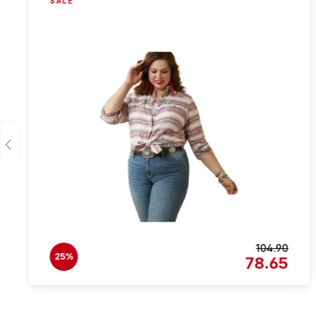
SALE
104.90
25%
78.65