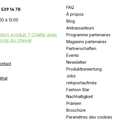
FAQ
 539 14 78
À propos
00 à 12:00
Blog
Ambassadeurs
tion produit ? Chatte avec
Programme partenaires
pros du cheval
Magasins partenaires
Partnerschaften
Events
Newsletter
ontact
Produktbewertung
Jobs
thal
reitsportaufinsta
Fashion Star
Nachhaltigkeit
Prämien
Broschüre
Paramètres des cookies