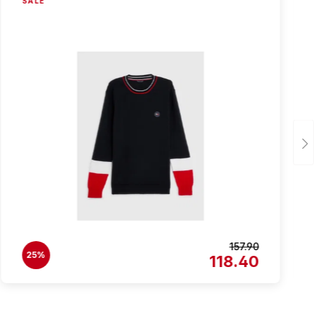
SALE
157.90
25%
118.40