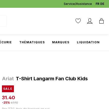
Service/Assistance
FR
DE
ÉCURIE
THÉMATIQUES
MARQUES
LIQUIDATION
Ariat
T-Shirt Langarm Fan Club Kids
SALE
31.40
-25%
41.90
Prix TTC, frais de livraison en sus