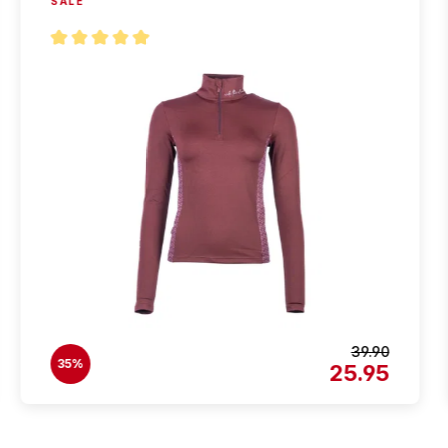
SALE
Note moyenne de 5 sur 5 étoiles
39.90
35%
25.95