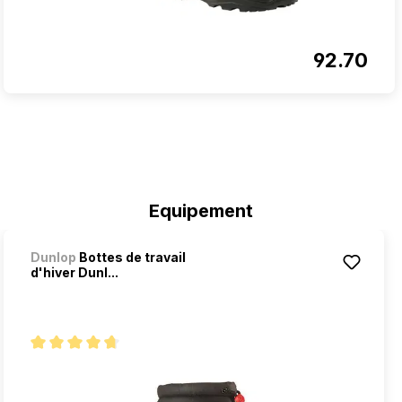
92.70
Ignorer la galerie de produits
Equipement
Dunlop
Bottes de travail
d'hiver Dunl...
Note moyenne de 4.7 sur 5 étoiles