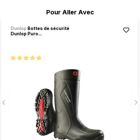
Ignorer la galerie de produits
Pour Aller Avec
Dunlop
Bottes de sécurité
Dunlop Puro...
Note moyenne de 5 sur 5 étoiles