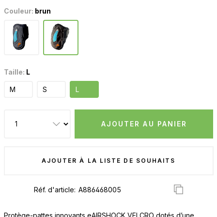
Couleur:
brun
Taille:
L
M
S
L
AJOUTER AU PANIER
AJOUTER À LA LISTE DE SOUHAITS
Réf. d'article:
Protège-pattes innovants eAIRSHOCK VELCRO dotés d’une