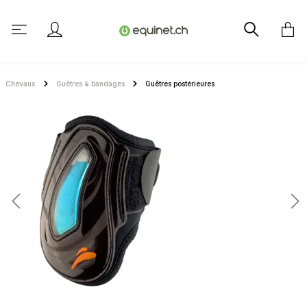
tenu principal
Chevaux
Guêtres & bandages
Guêtres postérieures
Ignorer la galerie d'images