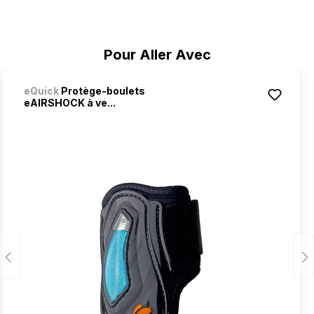
Ignorer la galerie de produits
Pour Aller Avec
eQuick
Protège-boulets
eAIRSHOCK à ve...