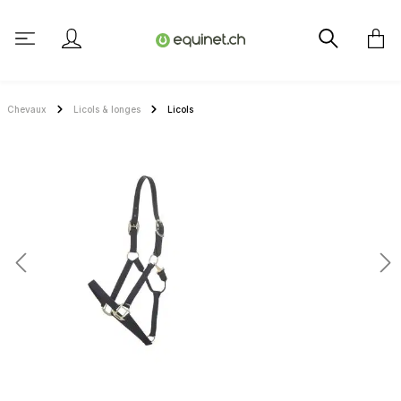
tenu principal
Chevaux
Licols & longes
Licols
Ignorer la galerie d'images