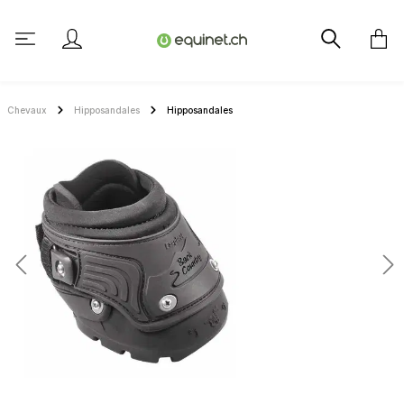
tenu principal
Chevaux
Hipposandales
Hipposandales
Ignorer la galerie d'images