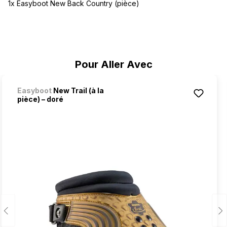
1x Easyboot New Back Country (pièce)
Ignorer la galerie de produits
Pour Aller Avec
Easyboot
New Trail (à la
pièce) – doré