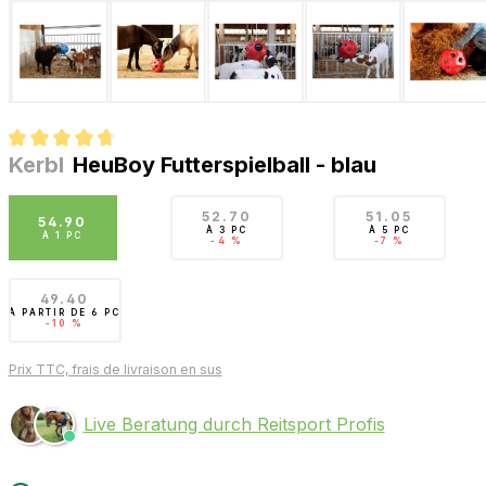
Kerbl
HeuBoy Futterspielball - blau
Note moyenne de 4.7 sur 5 étoiles
52.70
51.05
54.90
À
3 PC
À
5 PC
À
1 PC
-4 %
-7 %
49.40
À PARTIR DE
6 PC
-10 %
Prix TTC, frais de livraison en sus
Live Beratung durch Reitsport Profis