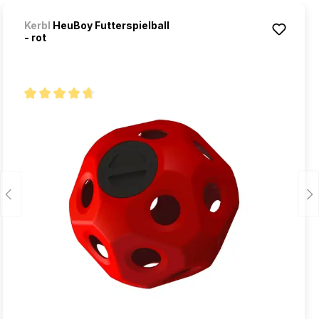
Kerbl
HeuBoy Futterspielball
- rot
Note moyenne de 4.6 sur 5 étoiles