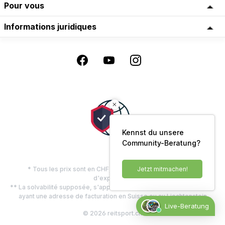
Pour vous
Informations juridiques
Kennst du unsere
Community-Beratung?
Jetzt mitmachen!
* Tous les prix sont en CHF, TVA comprise, plus les frais
d'expédition
** La solvabilité supposée, s'applique uniquement aux clients privés
ayant une adresse de facturation en Suisse ou au Liechtenstein
Live-Beratung
© 2026 reitsport.ch