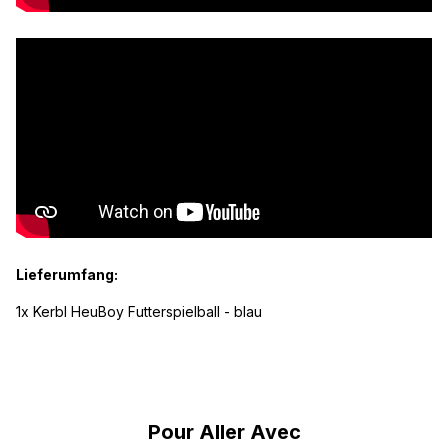
Lieferumfang:
1x Kerbl HeuBoy Futterspielball - blau
Ignorer la galerie de produits
Pour Aller Avec