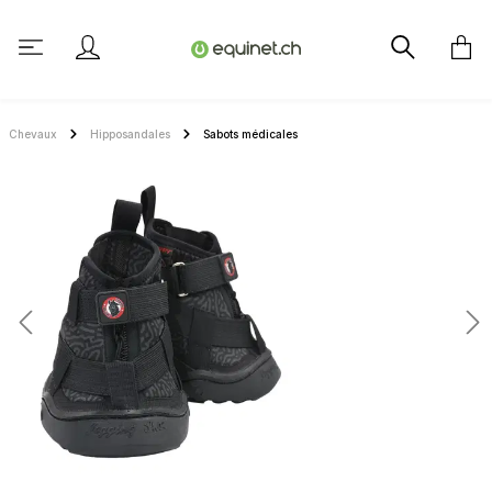
tenu principal
Chevaux
Hipposandales
Sabots médicales
Ignorer la galerie d'images