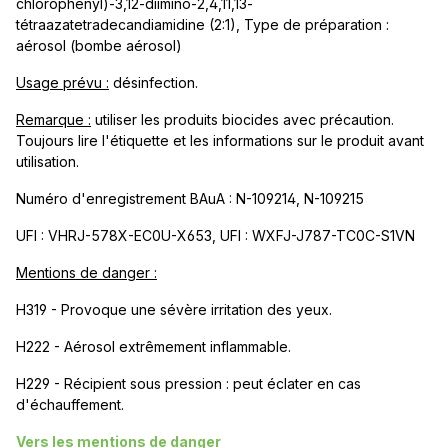
chlorophényl)-3,12-diimino-2,4,11,13-
tétraazatetradecandiamidine (2:1), Type de préparation :
aérosol (bombe aérosol)
Usage prévu :
désinfection.
Remarque :
utiliser les produits biocides avec précaution.
Toujours lire l'étiquette et les informations sur le produit avant
utilisation.
Numéro d'enregistrement BAuA : N-109214, N-109215
UFI : VHRJ-578X-EC0U-X653, UFI : WXFJ-J787-TC0C-S1VN
Mentions de danger :
H319 - Provoque une sévère irritation des yeux.
H222 - Aérosol extrêmement inflammable.
H229 - Récipient sous pression : peut éclater en cas
d'échauffement.
Vers les mentions de danger