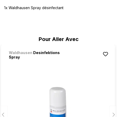
1x Waldhausen Spray désinfectant
Ignorer la galerie de produits
Pour Aller Avec
Waldhausen
Desinfektions
Spray