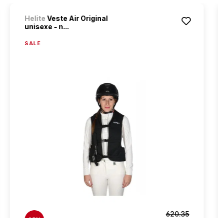
Helite
Veste Air Original
unisexe - n...
SALE
620.35