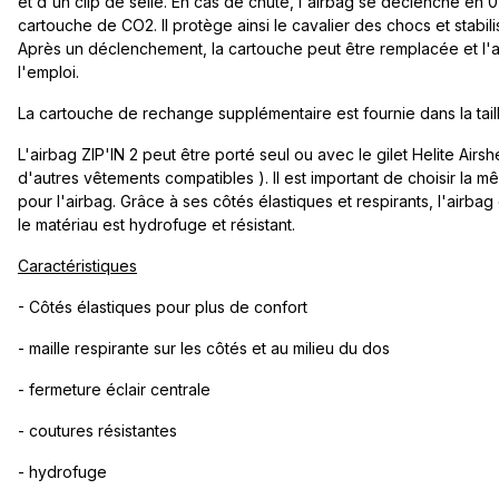
et d'un clip de selle. En cas de chute, l'airbag se déclenche en
cartouche de CO2. Il protège ainsi le cavalier des chocs et stabil
Après un déclenchement, la cartouche peut être remplacée et l'a
l'emploi.
La cartouche de rechange supplémentaire est fournie dans la tail
L'airbag ZIP'IN 2 peut être porté seul ou avec le gilet Helite Airs
d'autres vêtements compatibles ). Il est important de choisir la m
pour l'airbag. Grâce à ses côtés élastiques et respirants, l'airbag 
le matériau est hydrofuge et résistant.
Caractéristiques
- Côtés élastiques pour plus de confort
- maille respirante sur les côtés et au milieu du dos
- fermeture éclair centrale
- coutures résistantes
- hydrofuge