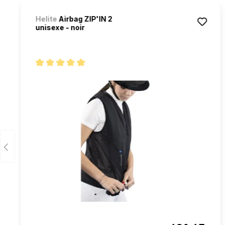
Ignorer la galerie de produits
Helite
Airbag ZIP'IN 2
unisexe - noir
Note moyenne de 5 sur 5 étoiles