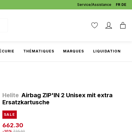
Service/Assistance
FR
DE
ÉCURIE
THÉMATIQUES
MARQUES
LIQUIDATION
Helite
Airbag ZIP'IN 2 Unisex mit extra
Ersatzkartusche
SALE
662.30
-10%
735.90