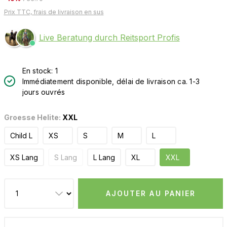
Prix TTC, frais de livraison en sus
Live Beratung durch Reitsport Profis
En stock: 1
Immédiatement disponible, délai de livraison ca. 1-3
jours ouvrés
Groesse Helite:
XXL
Child L
XS
S
M
L
XS Lang
S Lang
L Lang
XL
XXL
AJOUTER AU PANIER