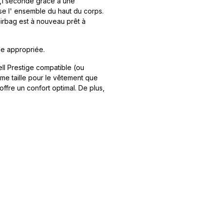
 0,1 seconde grâce à une
ise l' ensemble du haut du corps.
irbag est à nouveau prêt à
le appropriée.
hell Prestige compatible (ou
ême taille pour le vêtement que
offre un confort optimal. De plus,