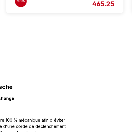
25%
465.25
usche
echange
ière 100 % mécanique afin d'éviter
'aide d'une corde de déclenchement