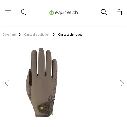
tenu principal
Cavaliers
Gants d'équitation
Gants techniques
Ignorer la galerie d'images