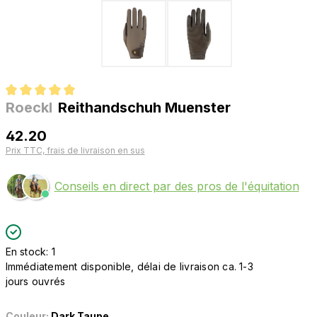
Roeckl
Reithandschuh Muenster
Note moyenne de 5 sur 5 étoiles
42.20
Prix TTC, frais de livraison en sus
Conseils en direct par des pros de l'équitation
En stock: 1
Immédiatement disponible, délai de livraison ca. 1-3
jours ouvrés
Couleur:
Dark Taupe