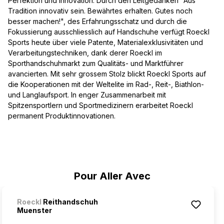
Perfektion und Innovation. Durch den Leitgedanken "Aus
Tradition innovativ sein. Bewährtes erhalten. Gutes noch
besser machen!", des Erfahrungsschatz und durch die
Fokussierung ausschliesslich auf Handschuhe verfügt Roeckl
Sports heute über viele Patente, Materialexklusivitäten und
Verarbeitungstechniken, dank derer Roeckl im
Sporthandschuhmarkt zum Qualitäts- und Marktführer
avancierten. Mit sehr grossem Stolz blickt Roeckl Sports auf
die Kooperationen mit der Weltelite im Rad-, Reit-, Biathlon-
und Langlaufsport. In enger Zusammenarbeit mit
Spitzensportlern und Sportmedizinern erarbeitet Roeckl
permanent Produktinnovationen.
Ignorer la galerie de produits
Pour Aller Avec
Roeckl
Reithandschuh
Muenster