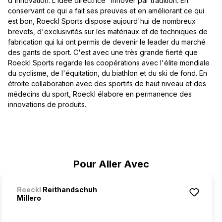
d'innovation. L'idée directrice "Innover par tradition. En
conservant ce qui a fait ses preuves et en améliorant ce qui
est bon, Roeckl Sports dispose aujourd'hui de nombreux
brevets, d'exclusivités sur les matériaux et de techniques de
fabrication qui lui ont permis de devenir le leader du marché
des gants de sport. C'est avec une très grande fierté que
Roeckl Sports regarde les coopérations avec l'élite mondiale
du cyclisme, de l'équitation, du biathlon et du ski de fond. En
étroite collaboration avec des sportifs de haut niveau et des
médecins du sport, Roeckl élabore en permanence des
innovations de produits.
Ignorer la galerie de produits
Pour Aller Avec
Roeckl
Reithandschuh
Millero