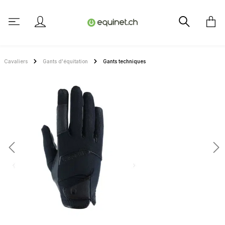
tenu principal
Cavaliers
Gants d'équitation
Gants techniques
Ignorer la galerie d'images