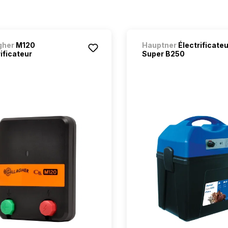
gher
M120
Hauptner
Électrificateu
ificateur
Super B250