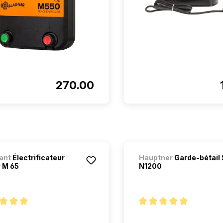
270.00
ant
Électrificateur
Hauptner
Garde-bétail
 M 65
N1200
oyenne de 5 sur 5 étoiles
Note moyenne de 5 sur 5 