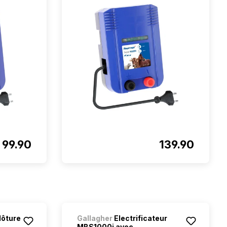
99.90
139.90
lôture
Gallagher
Electrificateur
MBS1000i avec ...