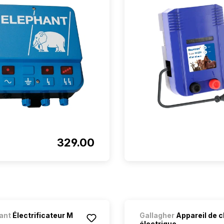
329.00
ant
Électrificateur M
Gallagher
Appareil de c
électrique...