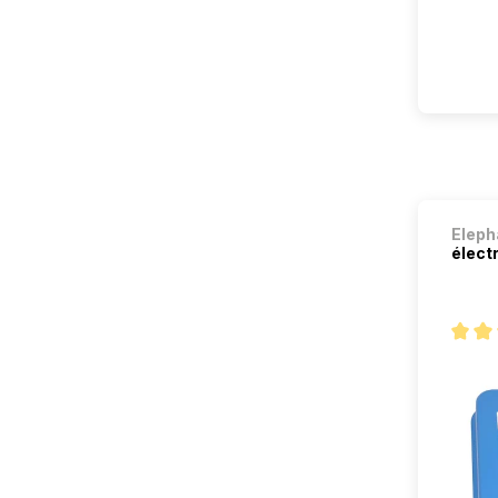
Eleph
électr
Note m