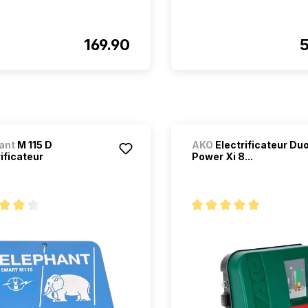
169.90
ant
M 115 D
AKO
Electrificateur Du
ificateur
Power Xi 8...
oyenne de 4 sur 5 étoiles
Note moyenne de 5 sur 5 