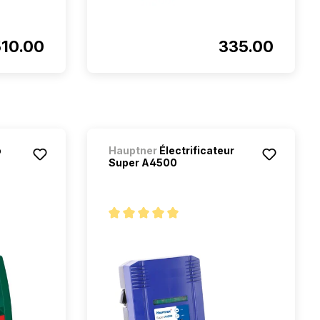
510.00
335.00
o
Hauptner
Électrificateur
Super A4500
étoiles
Note moyenne de 5 sur 5 étoiles