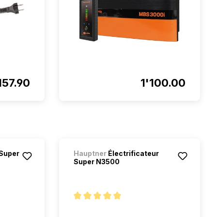
157.90
1'100.00
 Super
Hauptner
Électrificateur
Super N3500
étoiles
Note moyenne de 5 sur 5 étoiles