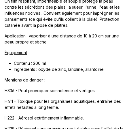
Un film respirant, imperméable et souple protège la peau
contre les sécrétions des plaies, la sueur, l'urine, l'eau et les
influences nocives . Convient également pour imprégner les
pansements (ce qui évite qu'ils collent à la plaie). Protection
cutanée avant la pose de plâtres.
Application :
vaporiser à une distance de 10 à 20 cm sur une
peau propre et sèche.
Équipement
Contenu : 200 ml
Ingrédients : oxyde de zinc, lanoline, allantoïne
Mentions de danger :
H336 - Peut provoquer somnolence et vertiges.
H411 - Toxique pour les organismes aquatiques, entraîne des
effets néfastes à long terme.
H222 - Aérosol extrêmement inflammable.
H229 - Récipient sous pression : peut éclater sous l'effet de la